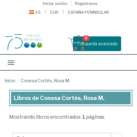
Iniciar sesión
Registrarse
ES
EUR
ESPAÑA PENINSULAR
0
Busqueda avanzada
Toggle navigation
Inicio
Conesa Cortés, Rosa M.
Libros de Conesa Cortés, Rosa M.
Libros
de
Mostrando
libros encontrados.
1
páginas.
Conesa
Cortés,