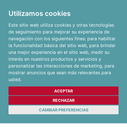
Utilizamos cookies
Este sitio web utiliza cookies y otras tecnologías
de seguimiento para mejorar su experiencia de
navegación con los siguientes fines:
para habilitar
la funcionalidad básica del sitio web
,
para brindar
una mejor experiencia en el sitio web
,
medir su
interés en nuestros productos y servicios y
personalizar las interacciones de marketing
,
para
mostrar anuncios que sean más relevantes para
usted
.
ACEPTAR
RECHAZAR
CAMBIAR PREFERENCIAS