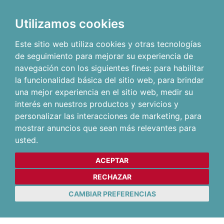
Utilizamos cookies
Este sitio web utiliza cookies y otras tecnologías
de seguimiento para mejorar su experiencia de
navegación con los siguientes fines:
para habilitar
la funcionalidad básica del sitio web
,
para brindar
una mejor experiencia en el sitio web
,
medir su
interés en nuestros productos y servicios y
personalizar las interacciones de marketing
,
para
mostrar anuncios que sean más relevantes para
usted
.
ACEPTAR
RECHAZAR
CAMBIAR PREFERENCIAS