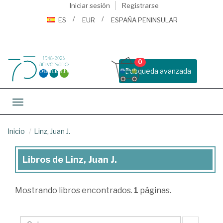
Iniciar sesión
Registrarse
ES
EUR
ESPAÑA PENINSULAR
0
Busqueda avanzada
Toggle navigation
Inicio
Linz, Juan J.
Libros de Linz, Juan J.
Libros
de
Mostrando
libros encontrados.
1
páginas.
Linz,
Juan