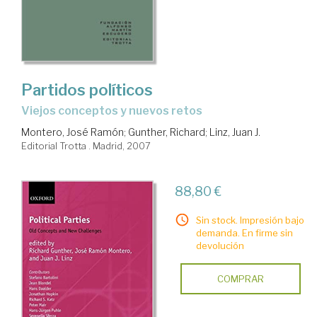
Partidos políticos
viejos conceptos y nuevos retos
Montero, José Ramón
;
Gunther, Richard
;
Linz, Juan J.
Editorial Trotta . Madrid, 2007
88,80 €
Sin stock. Impresión bajo
demanda. En firme sin
devolución
COMPRAR