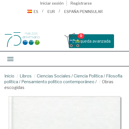
Iniciar sesión
Registrarse
ES
EUR
ESPAÑA PENINSULAR
0
Busqueda avanzada
Toggle navigation
Inicio
Libros
Ciencias Sociales
/
Ciencia Política
/
Filosofía
política
/
Pensamiento político contemporáneo
/
Obras
escogidas