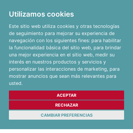
Utilizamos cookies
Este sitio web utiliza cookies y otras tecnologías
de seguimiento para mejorar su experiencia de
navegación con los siguientes fines:
para habilitar
la funcionalidad básica del sitio web
,
para brindar
una mejor experiencia en el sitio web
,
medir su
interés en nuestros productos y servicios y
personalizar las interacciones de marketing
,
para
mostrar anuncios que sean más relevantes para
usted
.
ACEPTAR
RECHAZAR
CAMBIAR PREFERENCIAS