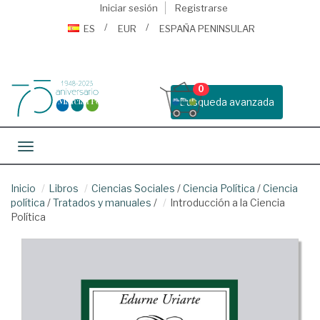
Iniciar sesión
Registrarse
ES
EUR
ESPAÑA PENINSULAR
0
Busqueda avanzada
Toggle navigation
Inicio
Libros
Ciencias Sociales
/
Ciencia Política
/
Ciencia
política
/
Tratados y manuales
/
Introducción a la Ciencia
Política