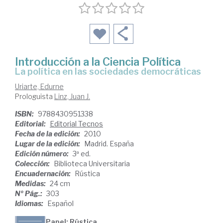
Introducción a la Ciencia Política
la política en las sociedades democráticas
Uriarte, Edurne
Prologuista
Linz, Juan J.
ISBN:
9788430951338
Editorial:
Editorial Tecnos
Fecha de la edición:
2010
Lugar de la edición:
Madrid. España
Edición número:
3ª ed.
Colección:
Biblioteca Universitaria
Encuadernación:
Rústica
Medidas:
24 cm
Nº Pág.:
303
Idiomas:
Español
Papel: Rústica