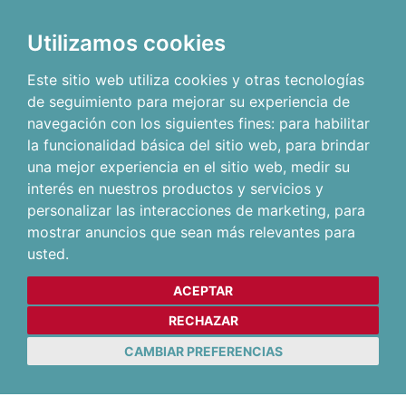
Utilizamos cookies
Este sitio web utiliza cookies y otras tecnologías
de seguimiento para mejorar su experiencia de
navegación con los siguientes fines:
para habilitar
la funcionalidad básica del sitio web
,
para brindar
una mejor experiencia en el sitio web
,
medir su
interés en nuestros productos y servicios y
personalizar las interacciones de marketing
,
para
mostrar anuncios que sean más relevantes para
usted
.
ACEPTAR
RECHAZAR
CAMBIAR PREFERENCIAS