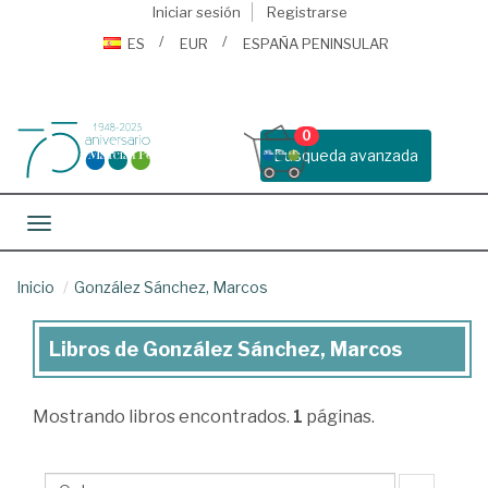
Iniciar sesión
Registrarse
ES
EUR
ESPAÑA PENINSULAR
0
Busqueda avanzada
Toggle navigation
Inicio
González Sánchez, Marcos
Libros de González Sánchez, Marcos
Libros
de
Mostrando
libros encontrados.
1
páginas.
González
Sánchez,