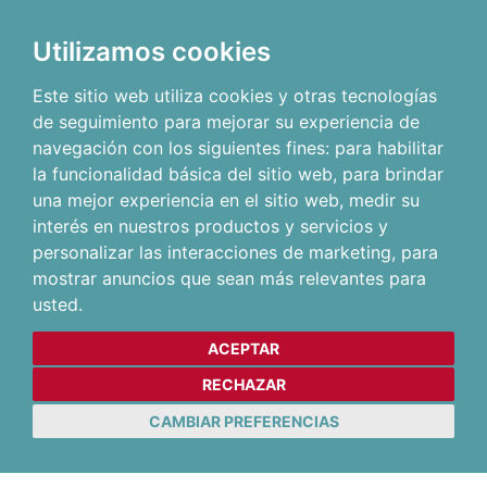
Utilizamos cookies
Este sitio web utiliza cookies y otras tecnologías
de seguimiento para mejorar su experiencia de
navegación con los siguientes fines:
para habilitar
la funcionalidad básica del sitio web
,
para brindar
una mejor experiencia en el sitio web
,
medir su
interés en nuestros productos y servicios y
personalizar las interacciones de marketing
,
para
mostrar anuncios que sean más relevantes para
usted
.
ACEPTAR
RECHAZAR
CAMBIAR PREFERENCIAS