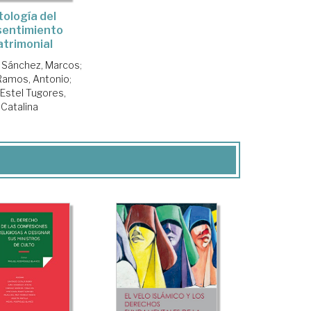
ología del
sentimiento
trimonial
 Sánchez, Marcos
;
Ramos, Antonio
;
Estel Tugores,
Catalina