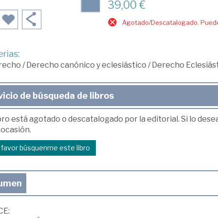
39,00 €
Agotado/Descatalogado. Puede 
rias:
recho
/
Derecho canónico y eclesiástico
/
Derecho Eclesiást
vicio de búsqueda de libros
bro está agotado o descatalogado por la editorial. Si lo des
 ocasión.
r favor búsquenme este libro
umen
CE: