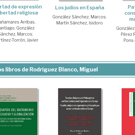
rtad de expresión
Pat
Los judíos en España
libertad religiosa
con
González Sánchez, Marcos
;
ma
añamares Arribas,
Martín Sánchez, Isidoro
antiago
;
González
González
Sánchez, Marcos
;
Pérez 
tínez-Torrón, Javier
Pons-
s libros de Rodríguez Blanco, Miguel