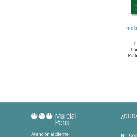
matr
F
La
Rodr
¿DUD
Atención al cliente
Com