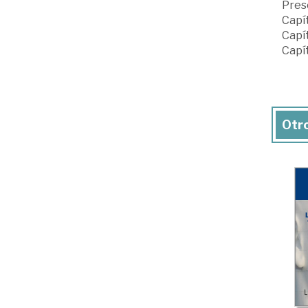
Prese
Capít
Capít
Capít
Otro