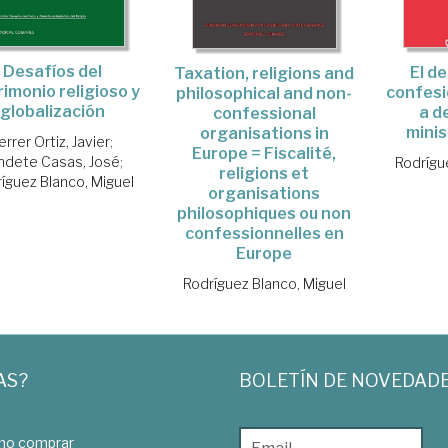
Desafíos del
El d
Taxation, religions and
imonio religioso y
confesi
philosophical and non-
globalización
a d
confessional
minis
organisations in
errer Ortiz, Javier
;
Europe = Fiscalité,
ndete Casas, José
;
Rodrígu
religions et
íguez Blanco, Miguel
organisations
philosophiques ou non
confessionnelles en
Europe
Rodríguez Blanco, Miguel
AS?
BOLETÍN DE NOVEDAD
o comprar