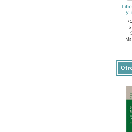
Libe
y 
C
S
Mar
Otro