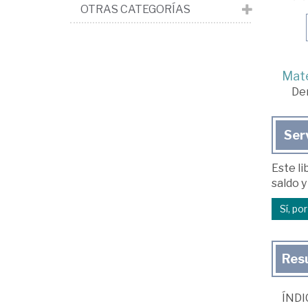
OTRAS CATEGORÍAS
Mate
De
Ser
Este li
saldo y
Sí, po
Res
ÍNDI