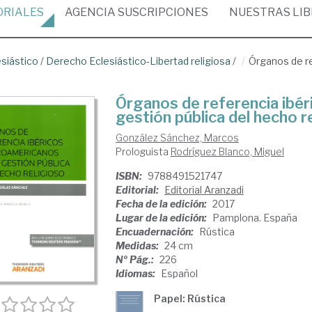
ORIALES
AGENCIA
SUSCRIPCIONES
NUESTRAS
LI
siástico
/
Derecho Eclesiástico-Libertad religiosa
/
Órganos de re
Órganos de referencia ibér
gestión pública del hecho r
González Sánchez, Marcos
Prologuista
Rodríguez Blanco, Miguel
ISBN:
9788491521747
Editorial:
Editorial Aranzadi
Fecha de la edición:
2017
Lugar de la edición:
Pamplona. España
Encuadernación:
Rústica
Medidas:
24 cm
Nº Pág.:
226
Idiomas:
Español
Papel: Rústica