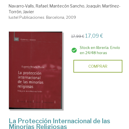
Navarro-Valls, Rafael
;
Mantecón Sancho, Joaquín
;
Martínez-
Torrón, Javier
Iustel Publicaciones. Barcelona, 2009
17,09 €
17,99 €
Stock en librería. Envío
en 24/48 horas
COMPRAR
La Protección Internacional de las
Minorías Religiosas