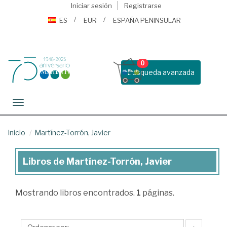
Iniciar sesión
Registrarse
ES
EUR
ESPAÑA PENINSULAR
0
Busqueda avanzada
Toggle navigation
Inicio
Martínez-Torrón, Javier
Libros de Martínez-Torrón, Javier
Libros
de
Mostrando
libros encontrados.
1
páginas.
Martínez-
Torrón,