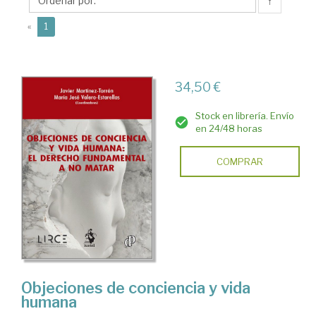
Javier
↑
(current)
«
1
34,50 €
Stock en librería. Envío
en 24/48 horas
COMPRAR
Objeciones de conciencia y vida
humana