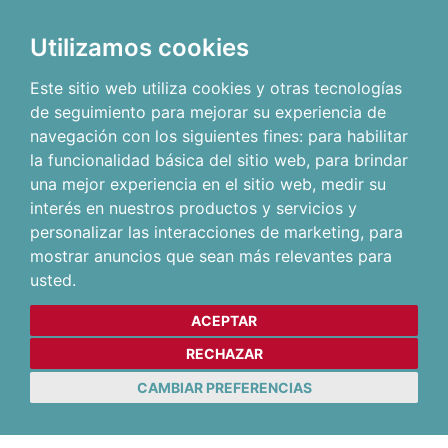
Utilizamos cookies
Este sitio web utiliza cookies y otras tecnologías
de seguimiento para mejorar su experiencia de
navegación con los siguientes fines:
para habilitar
la funcionalidad básica del sitio web
,
para brindar
una mejor experiencia en el sitio web
,
medir su
interés en nuestros productos y servicios y
personalizar las interacciones de marketing
,
para
mostrar anuncios que sean más relevantes para
usted
.
ACEPTAR
RECHAZAR
CAMBIAR PREFERENCIAS