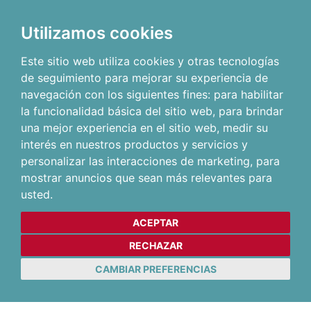
Utilizamos cookies
Este sitio web utiliza cookies y otras tecnologías
de seguimiento para mejorar su experiencia de
navegación con los siguientes fines:
para habilitar
la funcionalidad básica del sitio web
,
para brindar
una mejor experiencia en el sitio web
,
medir su
interés en nuestros productos y servicios y
personalizar las interacciones de marketing
,
para
mostrar anuncios que sean más relevantes para
usted
.
ACEPTAR
RECHAZAR
CAMBIAR PREFERENCIAS