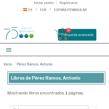
Iniciar sesión
Registrarse
ES
EUR
ESPAÑA PENINSULAR
0
Busqueda avanzada
Toggle navigation
Inicio
Pérez Ramos, Antonio
Libros de Pérez Ramos, Antonio
Libros
de
Mostrando
libros encontrados.
1
páginas.
Pérez
Ramos,