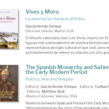
Vives y Moro
la amistad en tiempos difíciles
García Hernán, Enrique
Ediciones Cátedra. Madrid, 2016
El filósofo valenciano Juan Luis Vives, muerto en 15
figuras más sobresalientes de nuestra historia naci
representativa del siglo cultural en que vivió, pero 
suficientemente de relieve su relación con otro gran
The Spanish Monarchy and Safavi
the Early Modern Period
Politics, War and Religion
Editor/a .
García Hernán, Enrique
Editor/a .
Cutillas 
Editor/a .
Matthee, Rudi
Albatros Ediciones. Valencia, 2016
Relations between Spain and Persia in the Early Mo
often presented as the story of two bookends-one