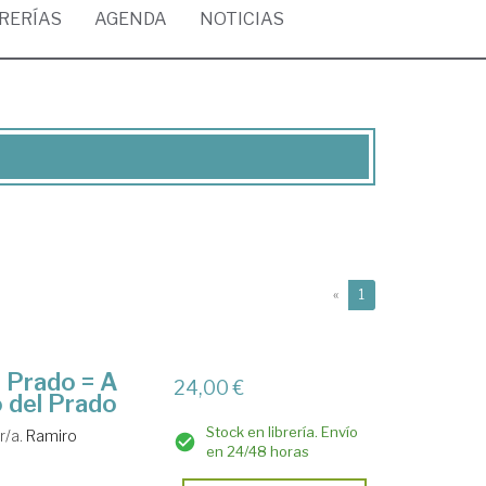
BRERÍAS
AGENDA
NOTICIAS
(current)
«
1
l Prado = A
24,00 €
o del Prado
Stock en librería. Envío
r/a.
Ramiro
en 24/48 horas