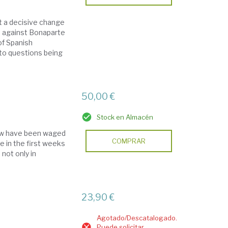
t a decisive change
ns against Bonaparte
of Spanish
 to questions being
50,00 €
Stock en Almacén
 few have been waged
COMPRAR
le in the first weeks
 not only in
23,90 €
Agotado/Descatalogado.
Puede solicitar