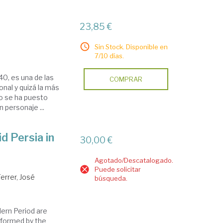
23,85 €
Sin Stock. Disponible en
7/10 días.
40, es una de las
COMPRAR
onal y quizá la más
no se ha puesto
 personaje ...
d Persia in
30,00 €
Agotado/Descatalogado.
Puede solicitar
Ferrer, José
búsqueda.
dern Period are
 formed by the