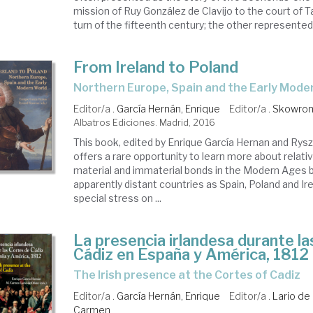
mission of Ruy González de Clavijo to the court of 
turn of the fifteenth century; the other represented b
From Ireland to Poland
Northern Europe, Spain and the Early Mode
Editor/a .
García Hernán, Enrique
Editor/a .
Skowron
Albatros Ediciones. Madrid, 2016
This book, edited by Enrique García Hernan and Rys
offers a rare opportunity to learn more about relativ
material and immaterial bonds in the Modern Ages
apparently distant countries as Spain, Poland and Ire
special stress on ...
La presencia irlandesa durante l
Cádiz en España y América, 1812
The Irish presence at the Cortes of Cadiz
Editor/a .
García Hernán, Enrique
Editor/a .
Lario de
Carmen