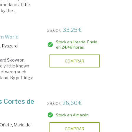
Tamerlane at the
y the ...
33,25 €
35,00 €
rn World
Stock en librería. Envío
, Ryszard
en 24/48 horas
zard Skowron,
COMPRAR
ely little known
 between such
land. By putting a
as Cortes de
26,60 €
28,00 €
Stock en Almacén
 Oñate, María del
COMPRAR