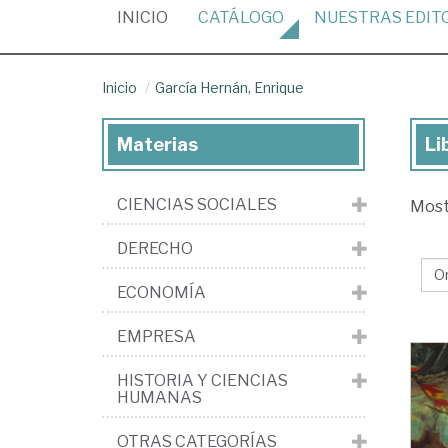
(CURRENT)
INICIO
CATÁLOGO
NUESTRAS
EDIT
Inicio
García Hernán, Enrique
Materias
Li
Lib
de
CIENCIAS SOCIALES
Mos
Gar
He
DERECHO
En
ECONOMÍA
EMPRESA
HISTORIA Y CIENCIAS
HUMANAS
OTRAS CATEGORÍAS