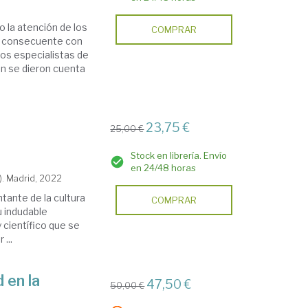
o la atención de los
COMPRAR
, consecuente con
Los especialistas de
én se dieron cuenta
23,75 €
25,00 €
Stock en librería. Envío
en 24/48 horas
). Madrid, 2022
ntante de la cultura
COMPRAR
u indudable
y científico que se
...
 en la
47,50 €
50,00 €