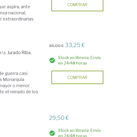
COMPRAR
que aspira, ante
ensa nacional,
de extraordinarias
33,25 €
35,00 €
r/a.
Jurado Riba,
Stock en librería. Envío
en 24/48 horas
e guerra casi
COMPRAR
la Monarquía
de mayor o menor
e el reinado de los
29,50 €
Stock en librería. Envío
en 24/48 horas