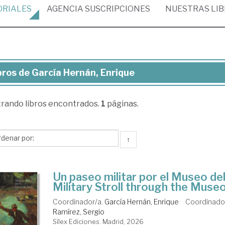
ORIALES
AGENCIA
SUSCRIPCIONES
NUESTRAS
LI
bros de García Hernán, Enrique
ros
trando
libros encontrados.
1
páginas.
cía
rnán,
rique
↑
Un paseo militar por el Museo de
Military Stroll through the Muse
Coordinador/a.
García Hernán, Enrique
Coordinado
Ramírez, Sergio
Sílex Ediciones. Madrid, 2026