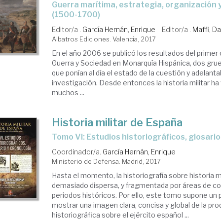
guerra marítima, estrategia, organización y cultura militar
(1500-1700)
Editor/a .
García Hernán, Enrique
Editor/a .
Maffi, D
Albatros Ediciones. Valencia, 2017
En el año 2006 se publicó los resultados del prime
Guerra y Sociedad en Monarquía Hispánica, dos gr
que ponían al día el estado de la cuestión y adelant
investigación. Desde entonces la historia militar ha
muchos ...
Historia militar de España
Tomo VI: Estudios historiográficos, glosari
Coordinador/a.
García Hernán, Enrique
Ministerio de Defensa. Madrid, 2017
Hasta el momento, la historiografía sobre historia m
demasiado dispersa, y fragmentada por áreas de c
periodos históricos. Por ello, este tomo supone un 
mostrar una imagen clara, concisa y global de la pr
historiográfica sobre el ejército español ...