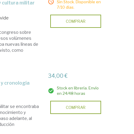
Sin Stock. Disponible en
7/10 días.
avide
COMPRAR
r congreso sobre
uesos volúmenes
aba nuevas líneas de
 visto, como
34,00 €
o y cronología
Stock en librería. Envío
en 24/48 horas
ilitar se encontraba
COMPRAR
onocimiento y
paso adelante, al
oducción