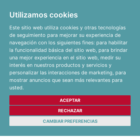
Utilizamos cookies
Este sitio web utiliza cookies y otras tecnologías
de seguimiento para mejorar su experiencia de
navegación con los siguientes fines:
para habilitar
la funcionalidad básica del sitio web
,
para brindar
una mejor experiencia en el sitio web
,
medir su
interés en nuestros productos y servicios y
personalizar las interacciones de marketing
,
para
mostrar anuncios que sean más relevantes para
usted
.
ACEPTAR
RECHAZAR
CAMBIAR PREFERENCIAS