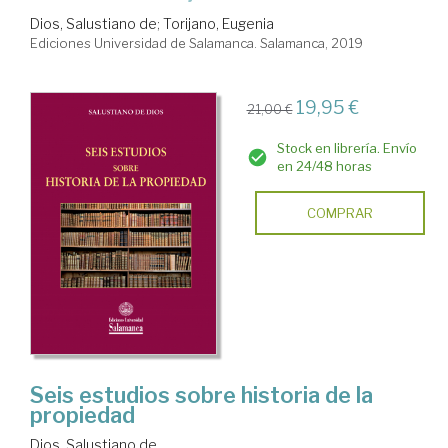
Dios, Salustiano de
;
Torijano, Eugenia
Ediciones Universidad de Salamanca. Salamanca, 2019
19,95 €
21,00 €
Stock en librería. Envío
en 24/48 horas
COMPRAR
Seis estudios sobre historia de la
propiedad
Dios, Salustiano de