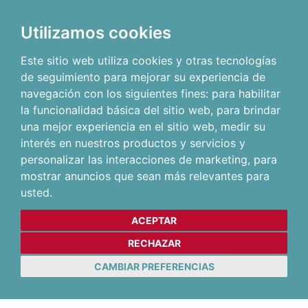
Utilizamos cookies
Este sitio web utiliza cookies y otras tecnologías
de seguimiento para mejorar su experiencia de
navegación con los siguientes fines:
para habilitar
la funcionalidad básica del sitio web
,
para brindar
una mejor experiencia en el sitio web
,
medir su
interés en nuestros productos y servicios y
personalizar las interacciones de marketing
,
para
mostrar anuncios que sean más relevantes para
usted
.
ACEPTAR
RECHAZAR
CAMBIAR PREFERENCIAS