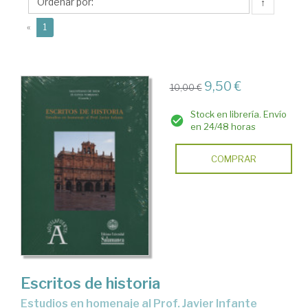
de
↑
(current)
«
1
9,50 €
10,00 €
Stock en librería. Envío
en 24/48 horas
COMPRAR
Escritos de historia
estudios en homenaje al Prof. Javier Infante