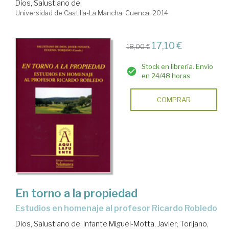
Dios, Salustiano de
Universidad de Castilla-La Mancha. Cuenca, 2014
17,10 €
18,00 €
Stock en librería. Envío
en 24/48 horas
COMPRAR
En torno a la propiedad
estudios en homenaje al profesor Ricardo Robledo
Dios, Salustiano de
;
Infante Miguel-Motta, Javier
;
Torijano,