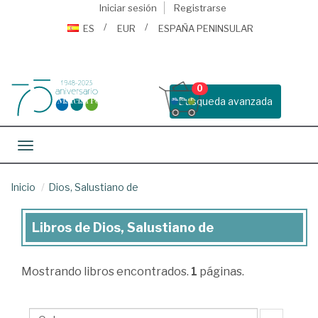
Iniciar sesión
Registrarse
ES
EUR
ESPAÑA PENINSULAR
0
Busqueda avanzada
Toggle navigation
Inicio
Dios, Salustiano de
Libros de Dios, Salustiano de
Libros
de
Mostrando
libros encontrados.
1
páginas.
Dios,
Salustiano