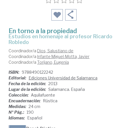
En torno a la propiedad
estudios en homenaje al profesor Ricardo
Robledo
Coordinador/a
Dios, Salustiano de
Coordinador/a
Infante Miguel-Motta, Javier
Coordinador/a
Torijano, Eugenia
ISBN:
9788490122242
Editorial:
Ediciones Universidad de Salamanca
Fecha de la edición:
2013
Lugar de la edición:
Salamanca. España
Colección:
Aquilafuente
Encuadernación:
Rústica
Medidas:
24 cm
Nº Pág.:
190
Idiomas:
Español