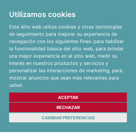
Utilizamos cookies
Este sitio web utiliza cookies y otras tecnologías
de seguimiento para mejorar su experiencia de
navegación con los siguientes fines:
para habilitar
la funcionalidad básica del sitio web
,
para brindar
una mejor experiencia en el sitio web
,
medir su
interés en nuestros productos y servicios y
personalizar las interacciones de marketing
,
para
mostrar anuncios que sean más relevantes para
usted
.
ACEPTAR
RECHAZAR
CAMBIAR PREFERENCIAS