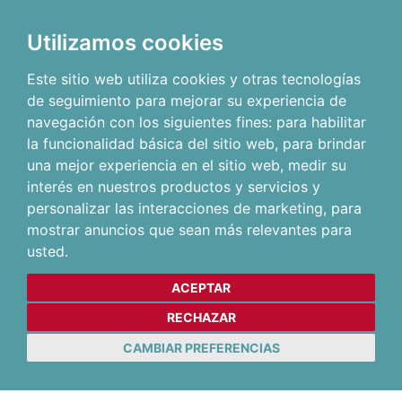
Utilizamos cookies
Este sitio web utiliza cookies y otras tecnologías
de seguimiento para mejorar su experiencia de
navegación con los siguientes fines:
para habilitar
la funcionalidad básica del sitio web
,
para brindar
una mejor experiencia en el sitio web
,
medir su
interés en nuestros productos y servicios y
personalizar las interacciones de marketing
,
para
mostrar anuncios que sean más relevantes para
usted
.
ACEPTAR
RECHAZAR
CAMBIAR PREFERENCIAS