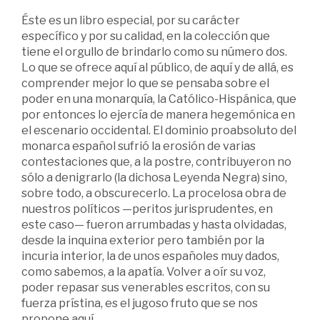
Éste es un libro especial, por su carácter
específico y por su calidad, en la colección que
tiene el orgullo de brindarlo como su número dos.
Lo que se ofrece aquí al público, de aquí y de allá, es
comprender mejor lo que se pensaba sobre el
poder en una monarquía, la Católico-Hispánica, que
por entonces lo ejercía de manera hegemónica en
el escenario occidental. El dominio proabsoluto del
monarca español sufrió la erosión de varias
contes­taciones que, a la postre, contribuyeron no
sólo a denigrarlo (la dichosa Le­yenda Negra) sino,
sobre todo, a obscurecerlo. La procelosa obra de
nuestros políticos —peritos jurisprudentes, en
este caso— fueron arrumbadas y hasta olvidadas,
desde la inquina exterior pero también por la
incuria interior, la de unos españoles muy dados,
como sabemos, a la apatía. Volver a oír su voz,
poder repasar sus venerables escritos, con su
fuerza prístina, es el jugoso fruto que se nos
propone aquí.