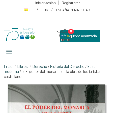
Iniciar sesión
Registrarse
ES
EUR
ESPAÑA PENINSULAR
0
Busqueda avanzada
Toggle navigation
Inicio
Libros
Derecho
/
Historia del Derecho
/
Edad
moderna
/
El poder del monarca en la obra de los juristas
castellanos