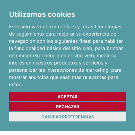
Utilizamos cookies
Este sitio web utiliza cookies y otras tecnologías
de seguimiento para mejorar su experiencia de
navegación con los siguientes fines:
para habilitar
la funcionalidad básica del sitio web
,
para brindar
una mejor experiencia en el sitio web
,
medir su
interés en nuestros productos y servicios y
personalizar las interacciones de marketing
,
para
mostrar anuncios que sean más relevantes para
usted
.
ACEPTAR
RECHAZAR
CAMBIAR PREFERENCIAS