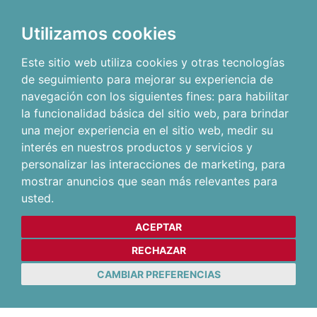
Utilizamos cookies
Este sitio web utiliza cookies y otras tecnologías
de seguimiento para mejorar su experiencia de
navegación con los siguientes fines:
para habilitar
la funcionalidad básica del sitio web
,
para brindar
una mejor experiencia en el sitio web
,
medir su
interés en nuestros productos y servicios y
personalizar las interacciones de marketing
,
para
mostrar anuncios que sean más relevantes para
usted
.
ACEPTAR
RECHAZAR
CAMBIAR PREFERENCIAS