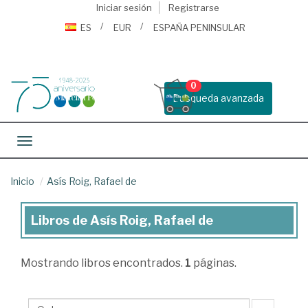
Iniciar sesión
Registrarse
ES
EUR
ESPAÑA PENINSULAR
0
Busqueda avanzada
Toggle navigation
Inicio
Asís Roig, Rafael de
Libros de Asís Roig, Rafael de
Libros
de
Mostrando
libros encontrados.
1
páginas.
Asís
Roig,