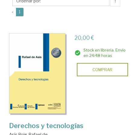
Rafael
↑
de
(current)
«
1
20,00 €
Stock en librería. Envío
en 24/48 horas
COMPRAR
Derechos y tecnologías
Asís Roig, Rafael de