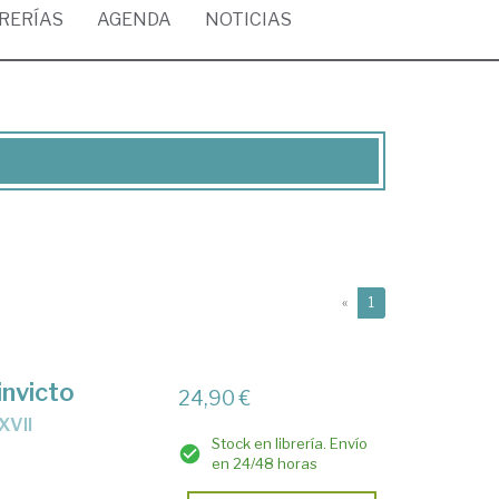
BRERÍAS
AGENDA
NOTICIAS
(current)
«
1
invicto
24,90 €
 XVII
Stock en librería. Envío
en 24/48 horas