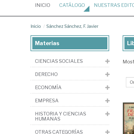
(CURRENT)
INICIO
CATÁLOGO
NUESTRAS
EDIT
Inicio
Sánchez Sánchez, F. Javier
Materias
Li
Lib
de
CIENCIAS SOCIALES
Mos
Sá
Sá
DERECHO
F.
ECONOMÍA
Jav
EMPRESA
HISTORIA Y CIENCIAS
HUMANAS
OTRAS CATEGORÍAS