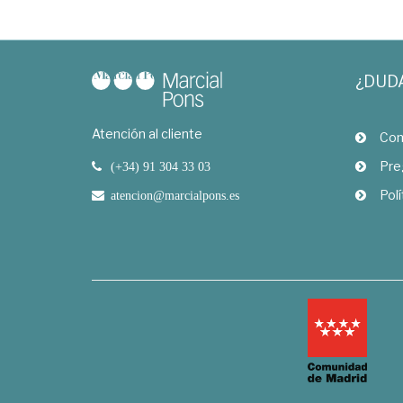
¿DUD
Atención al cliente
Com
Pre
(+34) 91 304 33 03
Polí
atencion@marcialpons.es