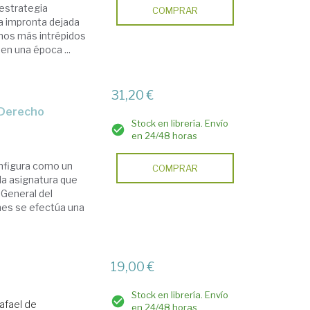
 estrategia
COMPRAR
la impronta dejada
inos más intrépidos
n una época ...
31,20 €
l Derecho
Stock en librería. Envío
en 24/48 horas
onfigura como un
COMPRAR
la asignatura que
 General del
ones se efectúa una
19,00 €
Stock en librería. Envío
Rafael de
en 24/48 horas