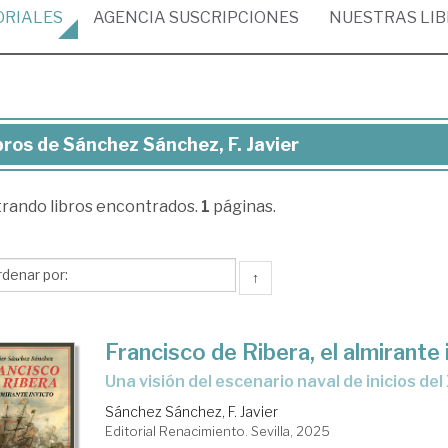
ORIALES
AGENCIA
SUSCRIPCIONES
NUESTRAS
LI
bros de Sánchez Sánchez, F. Javier
ros
trando
libros encontrados.
1
páginas.
nchez
nchez,
↑
ier
Francisco de Ribera, el almirante 
Una visión del escenario naval de inicios del
Sánchez Sánchez, F. Javier
Editorial Renacimiento. Sevilla, 2025