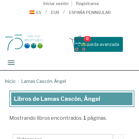
Iniciar sesión
Registrarse
ES
EUR
ESPAÑA PENINSULAR
0
Busqueda avanzada
Toggle navigation
Inicio
Lamas Cascón, Ángel
Libros de Lamas Cascón, Ángel
Libros
de
Mostrando
libros encontrados.
1
páginas.
Lamas
Cascón,