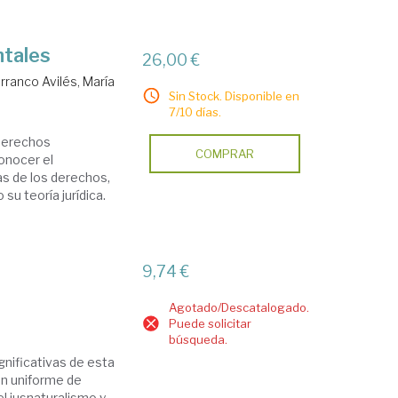
ntales
26,00 €
rranco Avilés, María
Sin Stock. Disponible en
7/10 días.
 Derechos
COMPRAR
onocer el
as de los derechos,
 su teoría jurídica.
9,74 €
Agotado/Descatalogado.
Puede solicitar
búsqueda.
gnificativas de esta
ón uniforme de
 el iusnaturalismo y