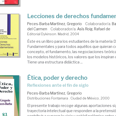
Lecciones de derechos fundame
Peces-Barba Martínez, Gregorio
Colaborador/a.
Ba
del Carmen
Colaborador/a.
Asís Roig, Rafael de
Editorial Dykinson. Madrid, 2004
Éste es un libro para los estudiantes de la materia
Fundamentales y para todos aquéllos que quieran c
concepto, el fundamento, las negociaciones teóric
los modelos históricos, los valores que los inspiran o
Tiene una estructura didáctica ...
Ética, poder y derecho
reflexiones ante el fin de siglo
Peces-Barba Martínez, Gregorio
Distribuciones Fontamara . Ciudad de México, 2000
El presente trabajo recoge algunas aportaciones si
trayectoria intelectual que responden a la pretensi
contribuir a superar la vieja y estéril polémica entre