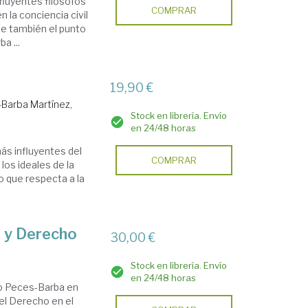
fluyentes filósofos
COMPRAR
n la conciencia civil
 fue también el punto
a ...
19,90 €
Barba Martínez,
Stock en librería. Envío
en 24/48 horas
ás influyentes del
COMPRAR
 los ideales de la
lo que respecta a la
r y Derecho
30,00 €
Stock en librería. Envío
en 24/48 horas
io Peces-Barba en
del Derecho en el