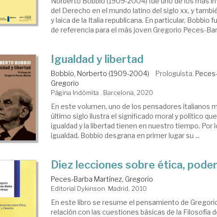
Norberto Bobbio (1909-2004) fue uno de los más in
del Derecho en el mundo latino del siglo xx, y tambié
y laica de la Italia republicana. En particular, Bobbio
de referencia para el más joven Gregorio Peces-Barb
Igualdad y libertad
Bobbio, Norberto (1909-2004)
Prologuista.
Peces-
Gregorio
Página Indómita . Barcelona, 2020
En este volumen, uno de los pensadores italianos m
último siglo ilustra el significado moral y político que
igualdad y la libertad tienen en nuestro tiempo. Por 
igualdad, Bobbio desgrana en primer lugar su ...
Diez lecciones sobre ética, pode
Peces-Barba Martínez, Gregorio
Editorial Dykinson. Madrid, 2010
En este libro se resume el pensamiento de Gregor
relación con las cuestiones básicas de la Filosofía 