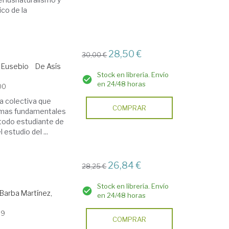
ico de la
28,50 €
30,00 €
, Eusebio
De Asís
Stock en librería. Envío
en 24/48 horas
00
a colectiva que
COMPRAR
lemas fundamentales
 todo estudiante de
 estudio del ...
26,84 €
28,25 €
Stock en librería. Envío
Barba Martínez,
en 24/48 horas
99
COMPRAR