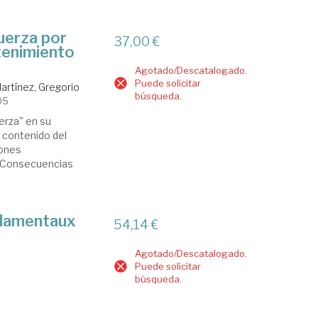
fuerza por
37,00 €
tenimiento
Agotado/Descatalogado.
Puede solicitar
rtínez, Gregorio
búsqueda.
05
uerza" en su
y contenido del
iones
s. Consecuencias
ndamentaux
54,14 €
Agotado/Descatalogado.
Puede solicitar
búsqueda.