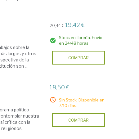
19,42 €
20,44 €
Stock en librería. Envío
en 24/48 horas
abajos sobre la
más largos y otros
COMPRAR
spectiva de la
itución son ...
18,50 €
Sin Stock. Disponible en
7/10 días.
norama político
 contemplar nuestra
COMPRAR
sí crítica con la
religiosos,