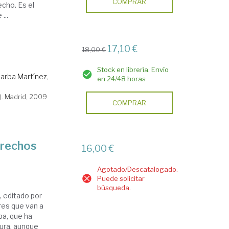
COMPRAR
echo. Es el
...
17,10 €
18,00 €
Stock en librería. Envío
arba Martínez,
en 24/48 horas
). Madrid, 2009
COMPRAR
erechos
16,00 €
Agotado/Descatalogado.
Puede solicitar
búsqueda.
 editado por
res que van a
ba, que ha
ura, aunque