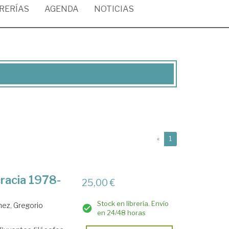
BRERÍAS
AGENDA
NOTICIAS
(current)
«
1
racia 1978-
25,00 €
Stock en librería. Envío
ez, Gregorio
en 24/48 horas