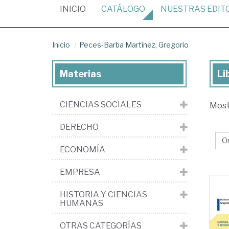
(CURRENT)
INICIO
CATÁLOGO
NUESTRAS
EDIT
Inicio
Peces-Barba Martínez, Gregorio
Materias
Li
Lib
de
CIENCIAS SOCIALES
Mos
Pe
Ba
DERECHO
Mar
ECONOMÍA
Gr
EMPRESA
HISTORIA Y CIENCIAS
HUMANAS
OTRAS CATEGORÍAS