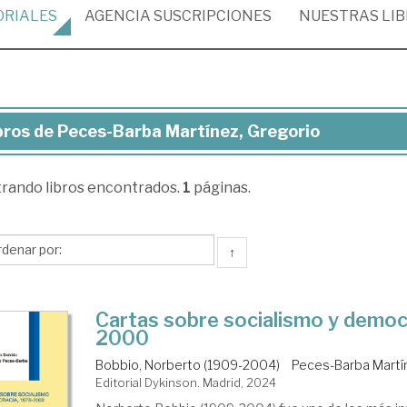
ORIALES
AGENCIA
SUSCRIPCIONES
NUESTRAS
LI
bros de Peces-Barba Martínez, Gregorio
ros
trando
libros encontrados.
1
páginas.
ces-
rba
tínez,
↑
egorio
Cartas sobre socialismo y democ
2000
Bobbio, Norberto (1909-2004)
Peces-Barba Martín
Editorial Dykinson. Madrid, 2024