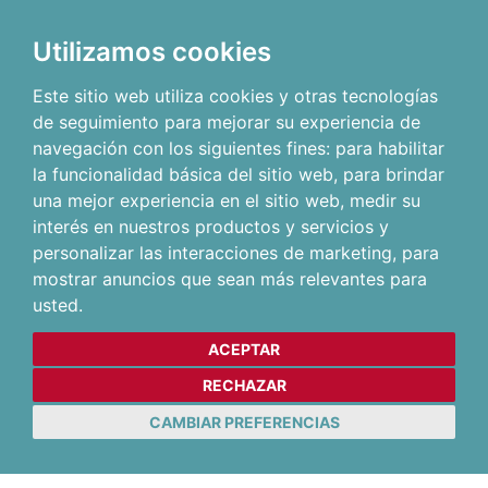
Utilizamos cookies
Este sitio web utiliza cookies y otras tecnologías
de seguimiento para mejorar su experiencia de
navegación con los siguientes fines:
para habilitar
la funcionalidad básica del sitio web
,
para brindar
una mejor experiencia en el sitio web
,
medir su
interés en nuestros productos y servicios y
personalizar las interacciones de marketing
,
para
mostrar anuncios que sean más relevantes para
usted
.
ACEPTAR
RECHAZAR
CAMBIAR PREFERENCIAS