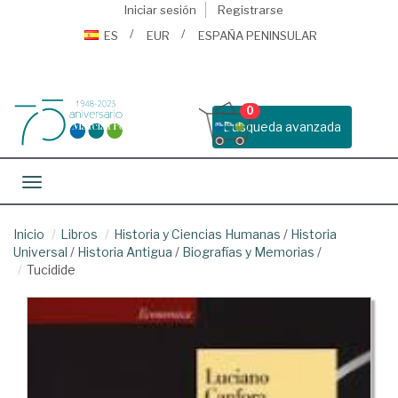
Iniciar sesión
Registrarse
ES
EUR
ESPAÑA PENINSULAR
0
Busqueda avanzada
Toggle navigation
Inicio
Libros
Historia y Ciencias Humanas
/
Historia
Universal
/
Historia Antigua
/
Biografías y Memorias
/
Tucidide