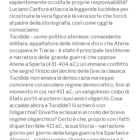
sapientemente occulta le proprie responsabilità?
Luciano Canfora attacca la leggenda tucididea per
ricostruire la vera figura e la vera sorte che toccò
al padre della storiografia, così come oggi la
conosciamo.
Tucidide – uomo politico ateniese, comandante
militare, appaltatore delle miniere d’oro che Atene
occupava in Tracia – è stato il principale testimone
e narratore della ‘grande guerra’ che oppose
Atene a Sparta (431-404 a.C.): un immane conflitto
che segnò l’inizio del declino della Grecia classica.
Tucidide non amava la democrazia ma seppe
convivere col secolare regime democratico, fino al
momento in cui, nel 411 a.C., un sanguinoso colpo di
Stato portò al potere i suoi amici oligarchi. Cosa
accadde allora a Tucidide? Si schierò con
l’oligarchia? Dovette eclissarsi al crollo del breve
regime oligarchico? Certo è che, proprio con i fatti
di quel terribile 411 a.C., la sua Storia – narrazione
giorno per giorno della lunga guerra tra Spartani e
Ateniesi – si interrompe. Questa coincidenza è il