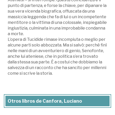
punto di partenza, e forse la chiave, per dipanare la
sua vera vicenda biografica, offuscata da una
massiccia leggenda che fa di lui o un incompetente
mentitore o la vittima di una colossale, inspiegabile
ingiustizia, culminata in una improbabile condanna
a morte.
L’opera di Tucidide rimase incompiuta o meglio per
alcune parti solo abbozzata. Ma si salvò: perché finì
nelle mani di un avventuriero di genio, Senofonte,
anche lui ateniese, che in politica s’era trovato
dalla stessa sua parte. È a costui che dobbiamo la
salvezza di un racconto che ha sancito per millenni
come si scrive la storia.
Otros libros de Canfora, Luciano