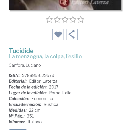
Tucidide
la menzogna, la colpa, l'esilio
Canfora, Luciano
ISBN:
9788858129579
Editorial:
Editori Laterza
Fecha de la edición:
2017
Lugar de la edición:
Roma. Italia
Colección:
Economica
Encuadernación:
Rústica
Medidas:
22 cm
Nº Pág.:
351
Idiomas:
Italiano