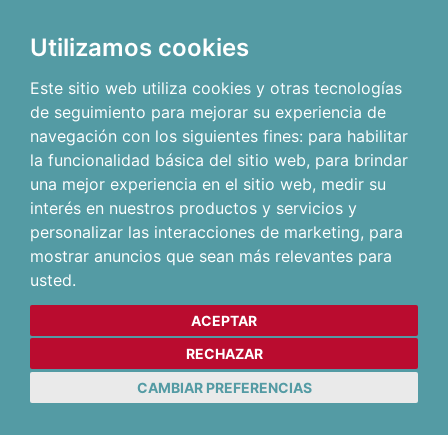
Utilizamos cookies
Este sitio web utiliza cookies y otras tecnologías
de seguimiento para mejorar su experiencia de
navegación con los siguientes fines:
para habilitar
la funcionalidad básica del sitio web
,
para brindar
una mejor experiencia en el sitio web
,
medir su
interés en nuestros productos y servicios y
personalizar las interacciones de marketing
,
para
mostrar anuncios que sean más relevantes para
usted
.
ACEPTAR
RECHAZAR
CAMBIAR PREFERENCIAS