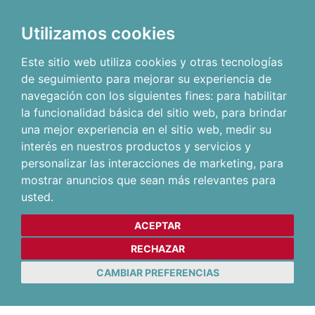
Utilizamos cookies
Este sitio web utiliza cookies y otras tecnologías
de seguimiento para mejorar su experiencia de
navegación con los siguientes fines:
para habilitar
la funcionalidad básica del sitio web
,
para brindar
una mejor experiencia en el sitio web
,
medir su
interés en nuestros productos y servicios y
personalizar las interacciones de marketing
,
para
mostrar anuncios que sean más relevantes para
usted
.
ACEPTAR
RECHAZAR
CAMBIAR PREFERENCIAS