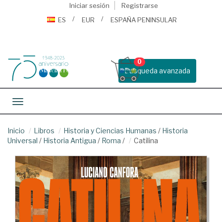
Iniciar sesión
Registrarse
ES
EUR
ESPAÑA PENINSULAR
0
Busqueda avanzada
Toggle navigation
Inicio
Libros
Historia y Ciencias Humanas
/
Historia
Universal
/
Historia Antigua
/
Roma
/
Catilina