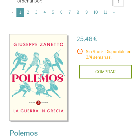
Editori
↑
Laterza
(current)
«
1
2
3
4
5
6
7
8
9
10
11
»
25,48 €
Sin Stock. Disponible en
3/4 semanas.
COMPRAR
Polemos