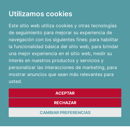
Utilizamos cookies
Este sitio web utiliza cookies y otras tecnologías
de seguimiento para mejorar su experiencia de
navegación con los siguientes fines:
para habilitar
la funcionalidad básica del sitio web
,
para brindar
una mejor experiencia en el sitio web
,
medir su
interés en nuestros productos y servicios y
personalizar las interacciones de marketing
,
para
mostrar anuncios que sean más relevantes para
usted
.
ACEPTAR
RECHAZAR
CAMBIAR PREFERENCIAS