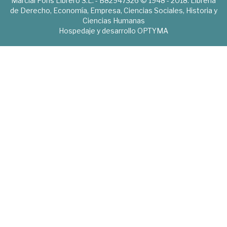
Marcial Pons Librero S.L. - B82947326 © 1948 - 2018. Librería
de Derecho, Economía, Empresa, Ciencias Sociales, Historia y
Ciencias Humanas
Hospedaje y desarrollo
OPTYMA