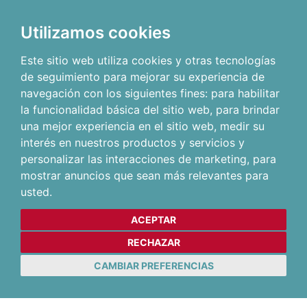
Utilizamos cookies
Este sitio web utiliza cookies y otras tecnologías
de seguimiento para mejorar su experiencia de
navegación con los siguientes fines:
para habilitar
la funcionalidad básica del sitio web
,
para brindar
una mejor experiencia en el sitio web
,
medir su
interés en nuestros productos y servicios y
personalizar las interacciones de marketing
,
para
mostrar anuncios que sean más relevantes para
usted
.
ACEPTAR
RECHAZAR
CAMBIAR PREFERENCIAS