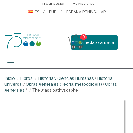
Iniciar sesión
Registrarse
ES
EUR
ESPAÑA PENINSULAR
0
Busqueda avanzada
Toggle navigation
Inicio
Libros
Historia y Ciencias Humanas
/
Historia
Universal
/
Obras generales (Teoría, metodología)
/
Obras
generales
/
The glass bathyscaphe