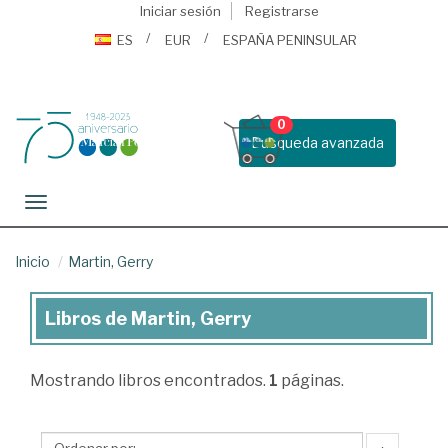
Iniciar sesión
Registrarse
ES
EUR
ESPAÑA PENINSULAR
0
Busqueda avanzada
Toggle navigation
Inicio
Martin, Gerry
Libros de Martin, Gerry
Libros
de
Mostrando
libros encontrados.
1
páginas.
Martin,
Gerry