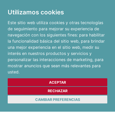
Utilizamos cookies
Este sitio web utiliza cookies y otras tecnologías
de seguimiento para mejorar su experiencia de
navegación con los siguientes fines:
para habilitar
la funcionalidad básica del sitio web
,
para brindar
una mejor experiencia en el sitio web
,
medir su
interés en nuestros productos y servicios y
personalizar las interacciones de marketing
,
para
mostrar anuncios que sean más relevantes para
usted
.
ACEPTAR
RECHAZAR
CAMBIAR PREFERENCIAS