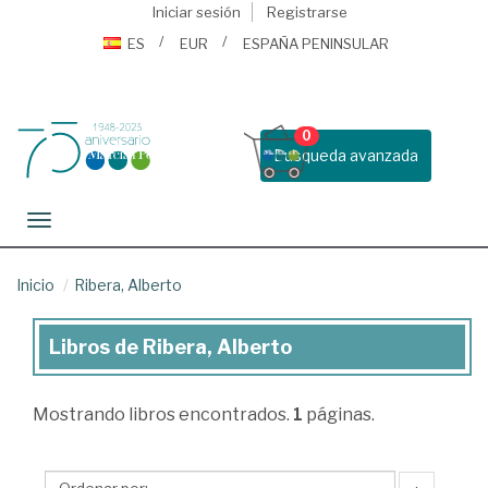
Iniciar sesión
Registrarse
ES
EUR
ESPAÑA PENINSULAR
0
Busqueda avanzada
Toggle navigation
Inicio
Ribera, Alberto
Libros de Ribera, Alberto
Libros
de
Mostrando
libros encontrados.
1
páginas.
Ribera,
Alberto