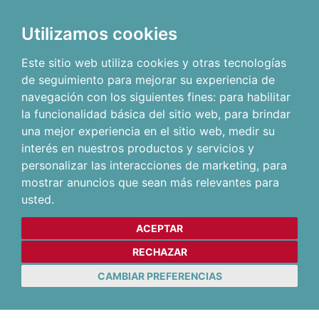
Utilizamos cookies
Este sitio web utiliza cookies y otras tecnologías
de seguimiento para mejorar su experiencia de
navegación con los siguientes fines:
para habilitar
la funcionalidad básica del sitio web
,
para brindar
una mejor experiencia en el sitio web
,
medir su
interés en nuestros productos y servicios y
personalizar las interacciones de marketing
,
para
mostrar anuncios que sean más relevantes para
usted
.
ACEPTAR
RECHAZAR
CAMBIAR PREFERENCIAS