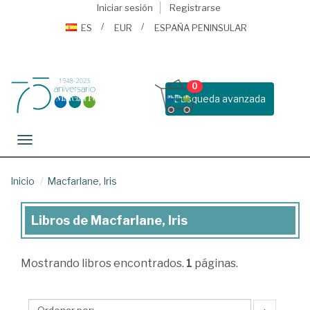
Iniciar sesión
Registrarse
ES
EUR
ESPAÑA PENINSULAR
0
Busqueda avanzada
Toggle navigation
Inicio
Macfarlane, Iris
Libros de Macfarlane, Iris
Libros
de
Mostrando
libros encontrados.
1
páginas.
Macfarlane,
Iris