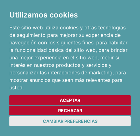
Utilizamos cookies
Este sitio web utiliza cookies y otras tecnologías
de seguimiento para mejorar su experiencia de
navegación con los siguientes fines:
para habilitar
la funcionalidad básica del sitio web
,
para brindar
una mejor experiencia en el sitio web
,
medir su
interés en nuestros productos y servicios y
personalizar las interacciones de marketing
,
para
mostrar anuncios que sean más relevantes para
usted
.
ACEPTAR
RECHAZAR
CAMBIAR PREFERENCIAS