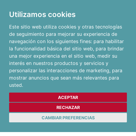
Utilizamos cookies
Este sitio web utiliza cookies y otras tecnologías
de seguimiento para mejorar su experiencia de
navegación con los siguientes fines:
para habilitar
la funcionalidad básica del sitio web
,
para brindar
una mejor experiencia en el sitio web
,
medir su
interés en nuestros productos y servicios y
personalizar las interacciones de marketing
,
para
mostrar anuncios que sean más relevantes para
usted
.
ACEPTAR
RECHAZAR
CAMBIAR PREFERENCIAS