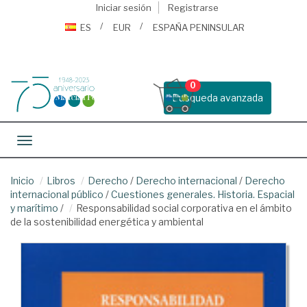
Iniciar sesión
Registrarse
ES
EUR
ESPAÑA PENINSULAR
0
Busqueda avanzada
Toggle navigation
Inicio
Libros
Derecho
/
Derecho internacional
/
Derecho
internacional público
/
Cuestiones generales. Historia. Espacial
y marítimo
/
Responsabilidad social corporativa en el ámbito
de la sostenibilidad energética y ambiental