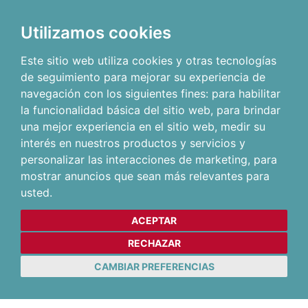
Utilizamos cookies
Este sitio web utiliza cookies y otras tecnologías
de seguimiento para mejorar su experiencia de
navegación con los siguientes fines:
para habilitar
la funcionalidad básica del sitio web
,
para brindar
una mejor experiencia en el sitio web
,
medir su
interés en nuestros productos y servicios y
personalizar las interacciones de marketing
,
para
mostrar anuncios que sean más relevantes para
usted
.
ACEPTAR
RECHAZAR
CAMBIAR PREFERENCIAS