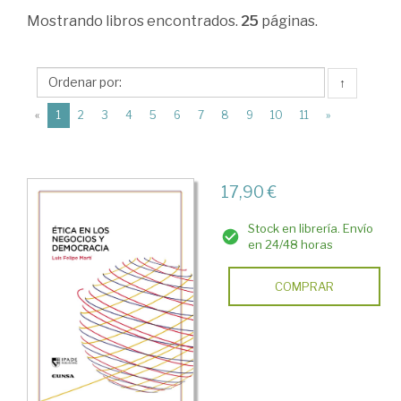
Empresa.
Mostrando
libros encontrados.
25
páginas.
Parte
general
↑
>
(current)
«
1
2
3
4
5
6
7
8
9
10
11
»
Empresa.
Varios
>
17,90 €
Ética.
Stock en librería. Envío
Responsabilidad
en 24/48 horas
Social
COMPRAR
Corporativa