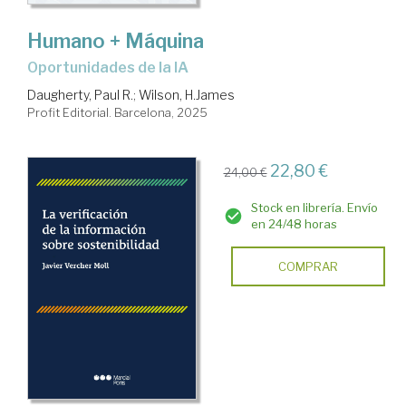
Humano + Máquina
oportunidades de la IA
Daugherty, Paul R.
;
Wilson, H.James
Profit Editorial. Barcelona, 2025
22,80 €
24,00 €
Stock en librería. Envío
en 24/48 horas
COMPRAR