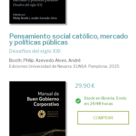
Pensamiento social católico, mercado
y políticas públicas
Desafíos del siglo XXI
Booth, Philip
;
Azevedo Alves, André
Ediciones Universidad de Navarra. EUNSA. Pamplona, 2025
29,90 €
Stock en librería. Envío
en 24/48 horas
COMPRAR