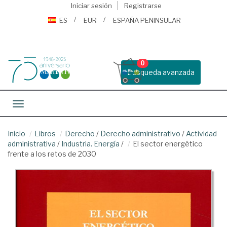
Iniciar sesión
Registrarse
ES
EUR
ESPAÑA PENINSULAR
0
Busqueda avanzada
Toggle navigation
Inicio
Libros
Derecho
/
Derecho administrativo
/
Actividad
administrativa
/
Industria. Energía
/
El sector energético
frente a los retos de 2030