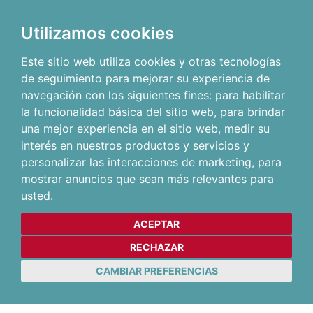
Utilizamos cookies
Este sitio web utiliza cookies y otras tecnologías
de seguimiento para mejorar su experiencia de
navegación con los siguientes fines:
para habilitar
la funcionalidad básica del sitio web
,
para brindar
una mejor experiencia en el sitio web
,
medir su
interés en nuestros productos y servicios y
personalizar las interacciones de marketing
,
para
mostrar anuncios que sean más relevantes para
usted
.
ACEPTAR
RECHAZAR
CAMBIAR PREFERENCIAS