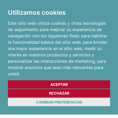
Utilizamos cookies
Este sitio web utiliza cookies y otras tecnologías
de seguimiento para mejorar su experiencia de
navegación con los siguientes fines:
para habilitar
la funcionalidad básica del sitio web
,
para brindar
una mejor experiencia en el sitio web
,
medir su
interés en nuestros productos y servicios y
personalizar las interacciones de marketing
,
para
mostrar anuncios que sean más relevantes para
usted
.
ACEPTAR
RECHAZAR
CAMBIAR PREFERENCIAS