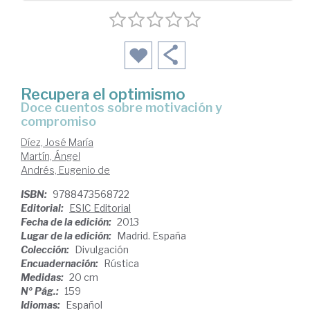
Recupera el optimismo
doce cuentos sobre motivación y
compromiso
Díez, José María
Martín, Ángel
Andrés, Eugenio de
ISBN:
9788473568722
Editorial:
ESIC Editorial
Fecha de la edición:
2013
Lugar de la edición:
Madrid. España
Colección:
Divulgación
Encuadernación:
Rústica
Medidas:
20 cm
Nº Pág.:
159
Idiomas:
Español