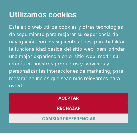
Utilizamos cookies
Este sitio web utiliza cookies y otras tecnologías
de seguimiento para mejorar su experiencia de
navegación con los siguientes fines:
para habilitar
la funcionalidad básica del sitio web
,
para brindar
una mejor experiencia en el sitio web
,
medir su
interés en nuestros productos y servicios y
personalizar las interacciones de marketing
,
para
mostrar anuncios que sean más relevantes para
usted
.
ACEPTAR
RECHAZAR
CAMBIAR PREFERENCIAS