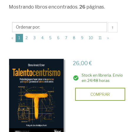
Dirección
Mostrando
libros encontrados.
26
páginas.
y
organización
↑
de
(current)
«
1
2
3
4
5
6
7
8
9
10
11
»
empresas.
Recursos
humanos
26,00 €
>
Stock en librería. Envío
Recursos
en 24/48 horas
humanos
COMPRAR
>
Coaching