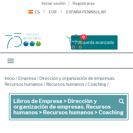
Iniciar sesión
Registrarse
ES
EUR
ESPAÑA PENINSULAR
0
Busqueda avanzada
Toggle navigation
Inicio
/
Empresa
/
Dirección y organización de empresas.
Recursos humanos
/
Recursos humanos
/
Coaching
/
Libros de Empresa > Dirección y
Libros
organización de empresas. Recursos
de
humanos > Recursos humanos > Coaching
Empresa
>