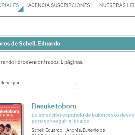
ORIALES
AGENCIA
SUSCRIPCIONES
NUESTRAS
LI
bros de Schell, Eduardo
ros
trando
libros encontrados.
1
páginas.
ell,
uardo
↑
Basuketoboru
la selección española de baloncesto desvela sus claves
para conseguir el equipo
Schell, Eduardo
Andrés, Eugenio de