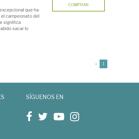
COMPRAR
excepcional que ha
r el campeonato del
e significa
abido sacar lo
(current)
«
1
ES
SÍGUENOS EN