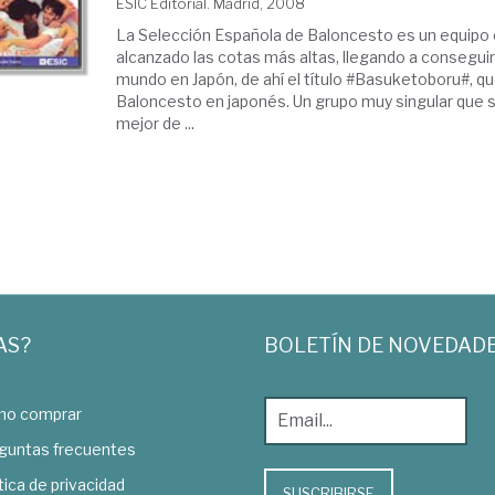
ESIC Editorial. Madrid, 2008
La Selección Española de Baloncesto es un equipo 
alcanzado las cotas más altas, llegando a consegui
mundo en Japón, de ahí el título #Basuketoboru#, qu
Baloncesto en japonés. Un grupo muy singular que s
mejor de ...
AS?
BOLETÍN DE NOVEDAD
o comprar
guntas frecuentes
tica de privacidad
SUSCRIBIRSE