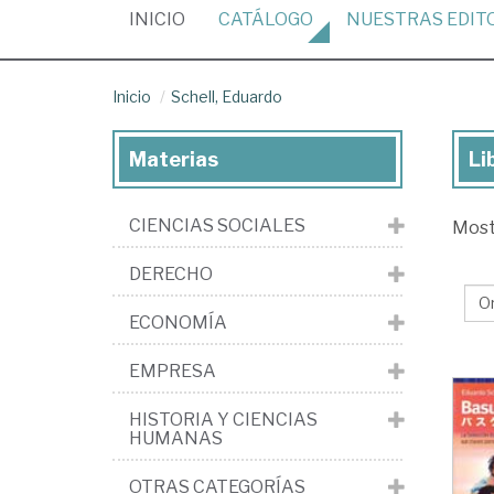
(CURRENT)
INICIO
CATÁLOGO
NUESTRAS
EDIT
Inicio
Schell, Eduardo
Materias
Li
Lib
de
CIENCIAS SOCIALES
Mos
Sch
Ed
DERECHO
ECONOMÍA
EMPRESA
HISTORIA Y CIENCIAS
HUMANAS
OTRAS CATEGORÍAS