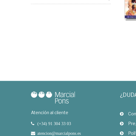
¿DUD
Atención al cliente
Com
Pre
(+34) 91 304 33 03
Polí
atencion@marcialpons.es