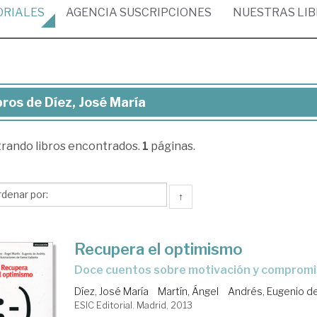
ORIALES
AGENCIA
SUSCRIPCIONES
NUESTRAS
LI
bros de Díez, José María
ros
trando
libros encontrados.
1
páginas.
z,
sé
ría
↑
Recupera el optimismo
doce cuentos sobre motivación y comprom
Díez, José María
Martín, Ángel
Andrés, Eugenio d
ESIC Editorial. Madrid, 2013