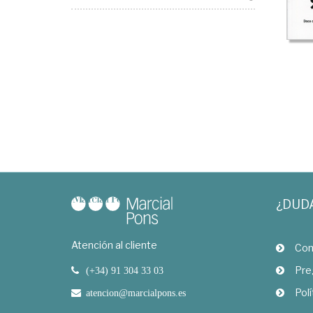
¿DUD
Atención al cliente
Com
Pre
(+34) 91 304 33 03
Polí
atencion@marcialpons.es