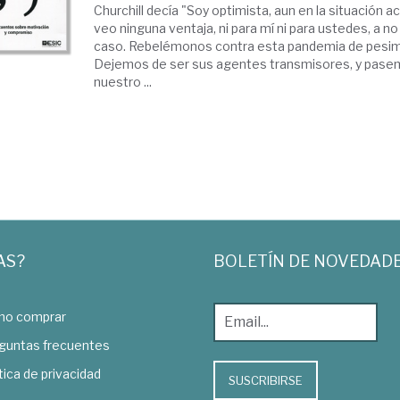
Churchill decía "Soy optimista, aun en la situación ac
veo ninguna ventaja, ni para mí ni para ustedes, a n
caso. Rebelémonos contra esta pandemia de pesim
Dejemos de ser sus agentes transmisores, y pasemo
nuestro ...
AS?
BOLETÍN DE NOVEDAD
o comprar
guntas frecuentes
tica de privacidad
SUSCRIBIRSE