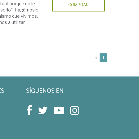
tual, porque no le
COMPRAR
o serlo". Hagámosle
ismo que vivimos.
s a utilizar
(current)
«
1
ES
SÍGUENOS EN