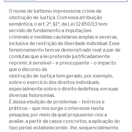
O nome de batismo impressiona: crime de
obstrução de Justiça. Com essa atribuição
semântica, o art. 2º, §1º, da Lei 12.850/13 tem
servido de fundamento a imputações
criminais e medidas cautelares amplas e severas,
inclusive de restrição de liberdade individual. Esse
tensionamento tem se demonstrado real: a par de
condutas que a lei pretende justificadamente
reprimir, é sensível – e preocupante – o impacto
que o discurso da
obstrução de Justiça tem gerado, por exemplo,
sobre o exercício dos direitos individuais,
especialmente sobre o direito dedefesa, em suas
diversas fisionomias.
É dessa ebulição de problemas – teóricos e
práticos – que nos surge o interesse nesta
pesquisa, por meio da qual propusemo-nos a
avaliar, a partir de casos concretos, a aplicação do
tipo penal, estabelecendo- lhe, sequencialmente,