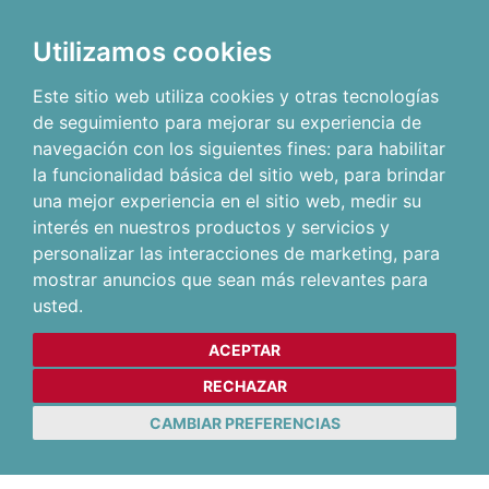
Utilizamos cookies
Este sitio web utiliza cookies y otras tecnologías
de seguimiento para mejorar su experiencia de
navegación con los siguientes fines:
para habilitar
la funcionalidad básica del sitio web
,
para brindar
una mejor experiencia en el sitio web
,
medir su
interés en nuestros productos y servicios y
personalizar las interacciones de marketing
,
para
mostrar anuncios que sean más relevantes para
usted
.
ACEPTAR
RECHAZAR
CAMBIAR PREFERENCIAS