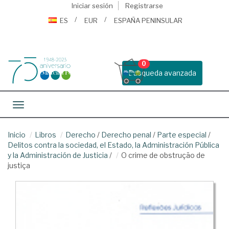
Iniciar sesión
Registrarse
ES
EUR
ESPAÑA PENINSULAR
0
Busqueda avanzada
Toggle navigation
Inicio
Libros
Derecho
/
Derecho penal
/
Parte especial
/
Delitos contra la sociedad, el Estado, la Administración Pública
y la Administración de Justicia
/
O crime de obstrução de
justiça