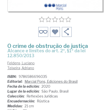
O crime de obstrução de justiça
Alcance e limites do art. 2º, §1º da lei
12.850/2013
Feldens, Luciano
Teixeira, Adriano
ISBN:
9786586696035
Editorial:
Marcial Pons, Ediciones do Brasil
Fecha de la edición:
2020
Lugar de la edición:
São Paulo. Brasil
Colección:
Reflexões Jurídicas
Encuadernación:
Rústica
Medidas:
21 cm