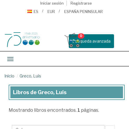
Iniciar sesión
Registrarse
ES
EUR
ESPAÑA PENINSULAR
0
Busqueda avanzada
Toggle navigation
Inicio
Greco, Luís
Libros de Greco, Luís
Libros
de
Mostrando
libros encontrados.
1
páginas.
Greco,
Luís