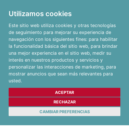
Utilizamos cookies
Este sitio web utiliza cookies y otras tecnologías
de seguimiento para mejorar su experiencia de
navegación con los siguientes fines:
para habilitar
la funcionalidad básica del sitio web
,
para brindar
una mejor experiencia en el sitio web
,
medir su
interés en nuestros productos y servicios y
personalizar las interacciones de marketing
,
para
mostrar anuncios que sean más relevantes para
usted
.
ACEPTAR
RECHAZAR
CAMBIAR PREFERENCIAS