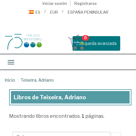
Iniciar sesión
Registrarse
ES
EUR
ESPAÑA PENINSULAR
0
Busqueda avanzada
Toggle navigation
Inicio
Teixeira, Adriano
Libros de Teixeira, Adriano
Libros
de
Mostrando
libros encontrados.
1
páginas.
Teixeira,
Adriano