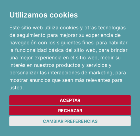
Utilizamos cookies
Este sitio web utiliza cookies y otras tecnologías
de seguimiento para mejorar su experiencia de
navegación con los siguientes fines:
para habilitar
la funcionalidad básica del sitio web
,
para brindar
una mejor experiencia en el sitio web
,
medir su
interés en nuestros productos y servicios y
personalizar las interacciones de marketing
,
para
mostrar anuncios que sean más relevantes para
usted
.
ACEPTAR
RECHAZAR
CAMBIAR PREFERENCIAS