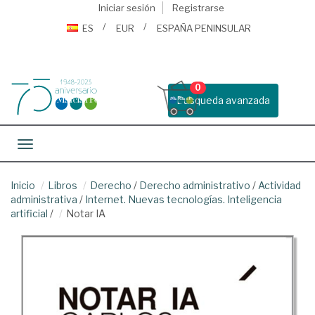
Iniciar sesión
Registrarse
ES
EUR
ESPAÑA PENINSULAR
0
Busqueda avanzada
Toggle navigation
Inicio
Libros
Derecho
/
Derecho administrativo
/
Actividad
administrativa
/
Internet. Nuevas tecnologías. Inteligencia
artificial
/
Notar IA