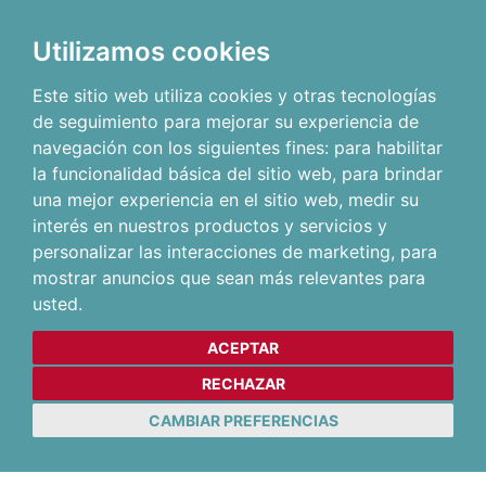
Utilizamos cookies
Este sitio web utiliza cookies y otras tecnologías
de seguimiento para mejorar su experiencia de
navegación con los siguientes fines:
para habilitar
la funcionalidad básica del sitio web
,
para brindar
una mejor experiencia en el sitio web
,
medir su
interés en nuestros productos y servicios y
personalizar las interacciones de marketing
,
para
mostrar anuncios que sean más relevantes para
usted
.
ACEPTAR
RECHAZAR
CAMBIAR PREFERENCIAS