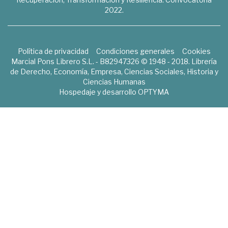
2022.
Política de privacidad
Condiciones generales
Cookies
Marcial Pons Librero S.L. - B82947326 © 1948 - 2018. Librería
de Derecho, Economía, Empresa, Ciencias Sociales, Historia y
Ciencias Humanas
Hospedaje y desarrollo
OPTYMA