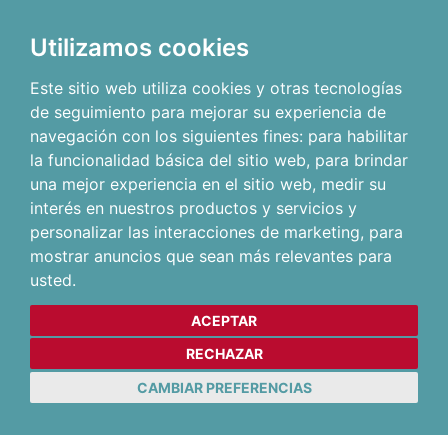
Utilizamos cookies
Este sitio web utiliza cookies y otras tecnologías
de seguimiento para mejorar su experiencia de
navegación con los siguientes fines:
para habilitar
la funcionalidad básica del sitio web
,
para brindar
una mejor experiencia en el sitio web
,
medir su
interés en nuestros productos y servicios y
personalizar las interacciones de marketing
,
para
mostrar anuncios que sean más relevantes para
usted
.
ACEPTAR
RECHAZAR
CAMBIAR PREFERENCIAS