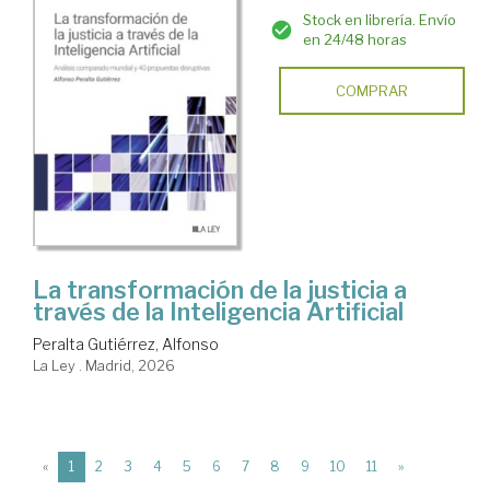
Stock en librería. Envío
en 24/48 horas
COMPRAR
La transformación de la justicia a
través de la Inteligencia Artificial
Peralta Gutiérrez, Alfonso
La Ley . Madrid, 2026
(current)
«
1
2
3
4
5
6
7
8
9
10
11
»