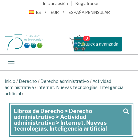
Iniciar sesión
Registrarse
ES
EUR
ESPAÑA PENINSULAR
0
Busqueda avanzada
Toggle navigation
Inicio
/
Derecho
/
Derecho administrativo
/
Actividad
administrativa
/
Internet. Nuevas tecnologías. Inteligencia
artificial
/
Libros de Derecho > Derecho
Libros
administrativo > Actividad
de
administrativa > Internet. Nuevas
tecnologías. Inteligencia artificial
Derecho