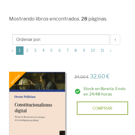
>
Derecho
Mostrando
libros encontrados.
28
páginas.
administrativo
>
Actividad
↑
administrativa
(current)
«
1
2
3
4
5
6
7
8
9
10
11
»
>
Internet.
32,60 €
Nuevas
34,00 €
tecnologías.
Stock en librería. Envío
en 24/48 horas
Inteligencia
artificial
COMPRAR