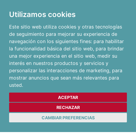
Utilizamos cookies
Este sitio web utiliza cookies y otras tecnologías
de seguimiento para mejorar su experiencia de
navegación con los siguientes fines:
para habilitar
la funcionalidad básica del sitio web
,
para brindar
una mejor experiencia en el sitio web
,
medir su
interés en nuestros productos y servicios y
personalizar las interacciones de marketing
,
para
mostrar anuncios que sean más relevantes para
usted
.
ACEPTAR
RECHAZAR
CAMBIAR PREFERENCIAS