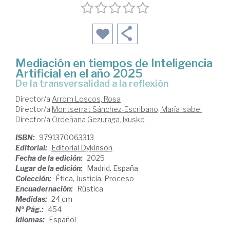
Mediación en tiempos de Inteligencia
Artificial en el año 2025
de la transversalidad a la reflexión
Director/a
Arrom Loscos, Rosa
Director/a
Montserrat Sánchez-Escribano, María Isabel
Director/a
Ordeñana Gezuraga, Ixusko
ISBN:
9791370063313
Editorial:
Editorial Dykinson
Fecha de la edición:
2025
Lugar de la edición:
Madrid. España
Colección:
Ética, Justicia, Proceso
Encuadernación:
Rústica
Medidas:
24 cm
Nº Pág.:
454
Idiomas:
Español