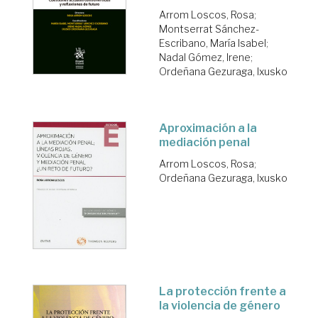
Arrom Loscos, Rosa
;
Montserrat Sánchez-
Escribano, María Isabel
;
Nadal Gómez, Irene
;
Ordeñana Gezuraga, Ixusko
Aproximación a la
mediación penal
Arrom Loscos, Rosa
;
Ordeñana Gezuraga, Ixusko
La protección frente a
la violencia de género