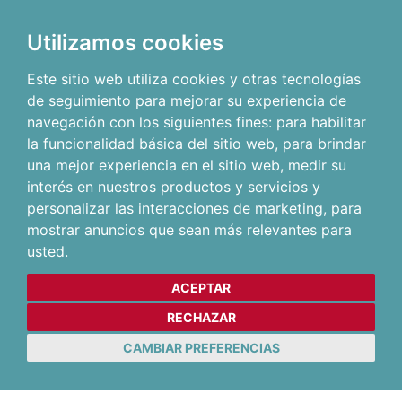
Utilizamos cookies
Este sitio web utiliza cookies y otras tecnologías
de seguimiento para mejorar su experiencia de
navegación con los siguientes fines:
para habilitar
la funcionalidad básica del sitio web
,
para brindar
una mejor experiencia en el sitio web
,
medir su
interés en nuestros productos y servicios y
personalizar las interacciones de marketing
,
para
mostrar anuncios que sean más relevantes para
usted
.
ACEPTAR
RECHAZAR
CAMBIAR PREFERENCIAS