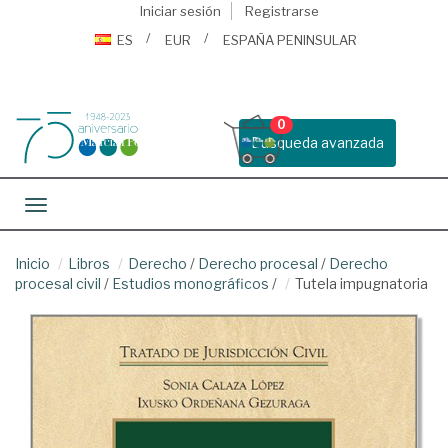
Iniciar sesión
Registrarse
ES
EUR
ESPAÑA PENINSULAR
0
Busqueda avanzada
Toggle navigation
Inicio
Libros
Derecho
/
Derecho procesal
/
Derecho
procesal civil
/
Estudios monográficos
/
Tutela impugnatoria