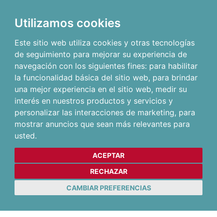
Utilizamos cookies
Este sitio web utiliza cookies y otras tecnologías
de seguimiento para mejorar su experiencia de
navegación con los siguientes fines:
para habilitar
la funcionalidad básica del sitio web
,
para brindar
una mejor experiencia en el sitio web
,
medir su
interés en nuestros productos y servicios y
personalizar las interacciones de marketing
,
para
mostrar anuncios que sean más relevantes para
usted
.
ACEPTAR
RECHAZAR
CAMBIAR PREFERENCIAS