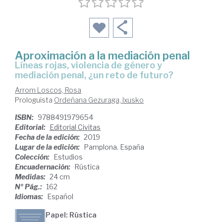
Aproximación a la mediación penal
líneas rojas, violencia de género y
mediación penal, ¿un reto de futuro?
Arrom Loscos, Rosa
Prologuista
Ordeñana Gezuraga, Ixusko
ISBN:
9788491979654
Editorial:
Editorial Civitas
Fecha de la edición:
2019
Lugar de la edición:
Pamplona. España
Colección:
Estudios
Encuadernación:
Rústica
Medidas:
24 cm
Nº Pág.:
162
Idiomas:
Español
Papel: Rústica