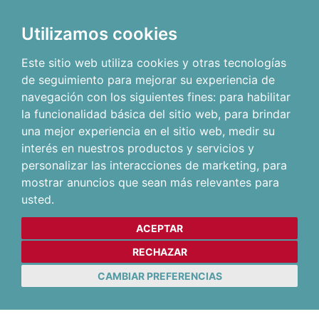
Utilizamos cookies
Este sitio web utiliza cookies y otras tecnologías
de seguimiento para mejorar su experiencia de
navegación con los siguientes fines:
para habilitar
la funcionalidad básica del sitio web
,
para brindar
una mejor experiencia en el sitio web
,
medir su
interés en nuestros productos y servicios y
personalizar las interacciones de marketing
,
para
mostrar anuncios que sean más relevantes para
usted
.
ACEPTAR
RECHAZAR
CAMBIAR PREFERENCIAS