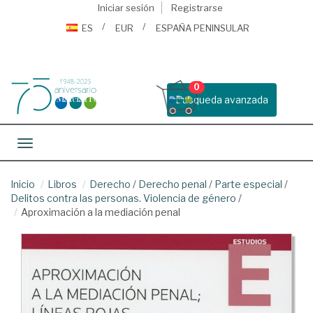
Iniciar sesión
Registrarse
ES
EUR
ESPAÑA PENINSULAR
0
Busqueda avanzada
Toggle navigation
Inicio
Libros
Derecho
/
Derecho penal
/
Parte especial
/
Delitos contra las personas. Violencia de género
/
Aproximación a la mediación penal