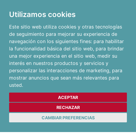
Utilizamos cookies
Este sitio web utiliza cookies y otras tecnologías
de seguimiento para mejorar su experiencia de
navegación con los siguientes fines:
para habilitar
la funcionalidad básica del sitio web
,
para brindar
una mejor experiencia en el sitio web
,
medir su
interés en nuestros productos y servicios y
personalizar las interacciones de marketing
,
para
mostrar anuncios que sean más relevantes para
usted
.
ACEPTAR
RECHAZAR
CAMBIAR PREFERENCIAS