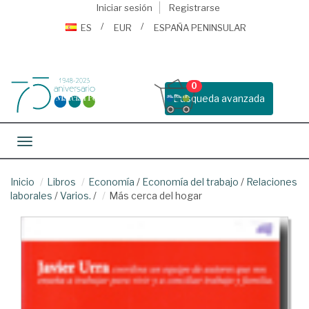
Iniciar sesión
Registrarse
ES
EUR
ESPAÑA PENINSULAR
0
Busqueda avanzada
Toggle navigation
Inicio
Libros
Economía
/
Economía del trabajo
/
Relaciones
laborales
/
Varios.
/
Más cerca del hogar