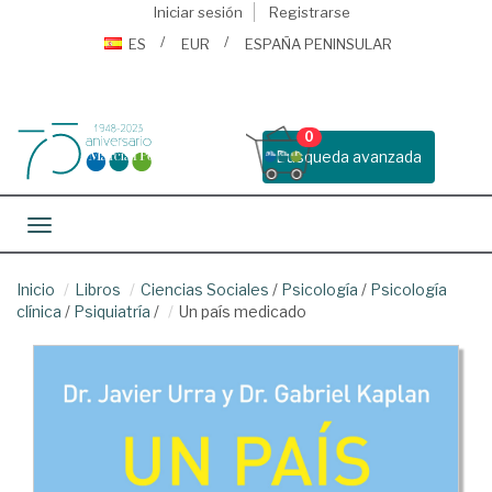
Iniciar sesión
Registrarse
ES
EUR
ESPAÑA PENINSULAR
0
Busqueda avanzada
Toggle navigation
Inicio
Libros
Ciencias Sociales
/
Psicología
/
Psicología
clínica
/
Psiquiatría
/
Un país medicado