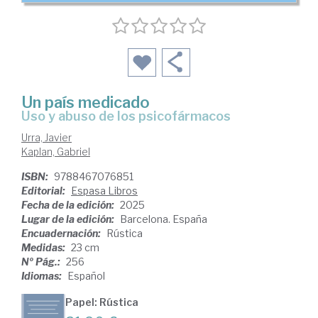
Un país medicado
Uso y abuso de los psicofármacos
Urra, Javier
Kaplan, Gabriel
ISBN:
9788467076851
Editorial:
Espasa Libros
Fecha de la edición:
2025
Lugar de la edición:
Barcelona. España
Encuadernación:
Rústica
Medidas:
23 cm
Nº Pág.:
256
Idiomas:
Español
Papel: Rústica