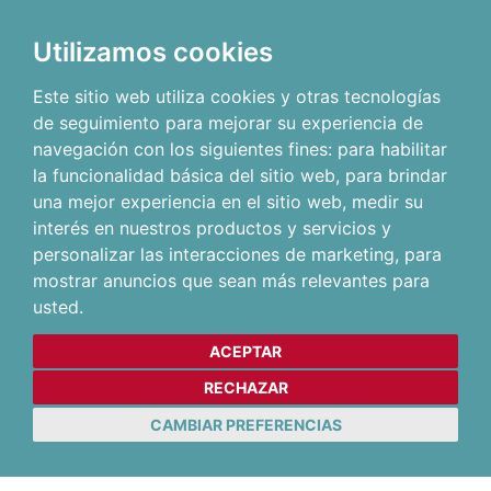
Utilizamos cookies
Este sitio web utiliza cookies y otras tecnologías
de seguimiento para mejorar su experiencia de
navegación con los siguientes fines:
para habilitar
la funcionalidad básica del sitio web
,
para brindar
una mejor experiencia en el sitio web
,
medir su
interés en nuestros productos y servicios y
personalizar las interacciones de marketing
,
para
mostrar anuncios que sean más relevantes para
usted
.
ACEPTAR
RECHAZAR
CAMBIAR PREFERENCIAS