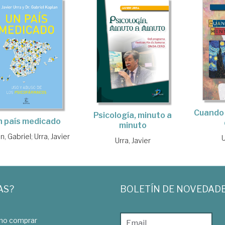
Cuando 
Psicología, minuto a
n país medicado
minuto
n, Gabriel
;
Urra, Javier
U
Urra, Javier
AS?
BOLETÍN DE NOVEDAD
o comprar