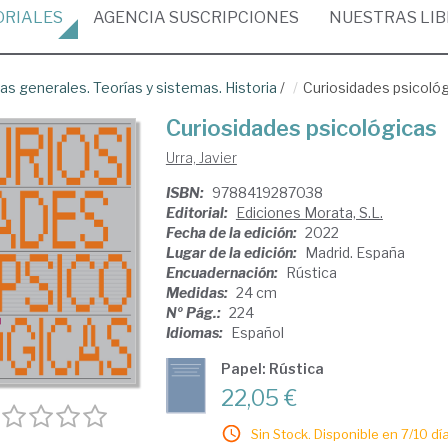
ORIALES
AGENCIA
SUSCRIPCIONES
NUESTRAS
LI
as generales. Teorías y sistemas. Historia
/
Curiosidades psicoló
Curiosidades psicológicas
Urra, Javier
ISBN:
9788419287038
Editorial:
Ediciones Morata, S.L.
Fecha de la edición:
2022
Lugar de la edición:
Madrid. España
Encuadernación:
Rústica
Medidas:
24 cm
Nº Pág.:
224
Idiomas:
Español
Papel: Rústica
22,05 €
Sin Stock. Disponible en 7/10 día