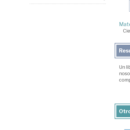
Mate
Cie
Res
Un l
nosot
comp
Otro