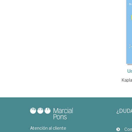
U
Kapla
¿DUD
Atención al cliente
Com