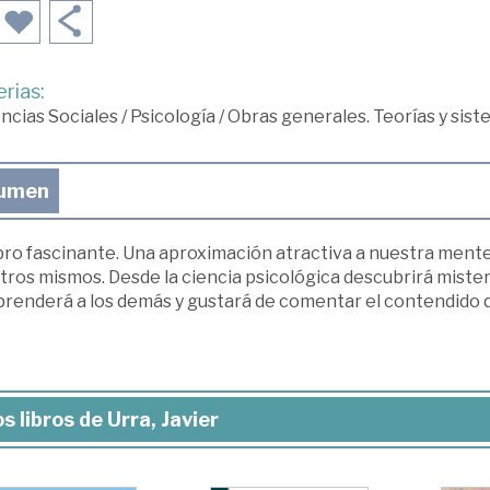
rias:
ncias Sociales
/
Psicología
/
Obras generales. Teorías y sist
umen
ibro fascinante. Una aproximación atractiva a nuestra ment
ros mismos. Desde la ciencia psicológica descubrirá mister
renderá a los demás y gustará de comentar el contendido de
s libros de Urra, Javier