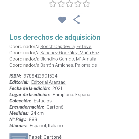
Los derechos de adquisición
Coordinador/a
Bosch Capdevila, Esteve
Coordinador/a
Sánchez González, María Paz
Coordinador/a
Blandino Garrido, Mª Amalia
Coordinador/a
Barrón Arniches, Paloma de
ISBN:
9788413901534
Editorial:
Editorial Aranzadi
Fecha de la edición:
2021
Lugar de la edición:
Pamplona. España
Colección:
Estudios
Encuadernación:
Cartoné
Medidas:
24 cm
Nº Pág.:
888
Idiomas:
Español; Italiano
Papel: Cartoné