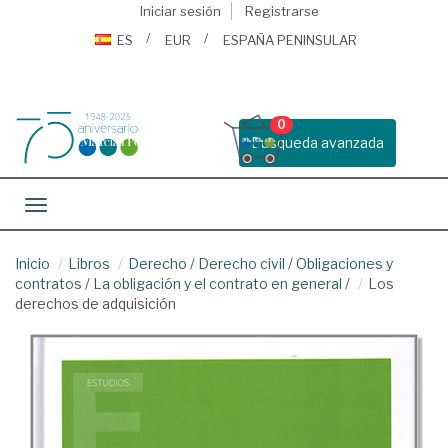
Iniciar sesión
Registrarse
ES
EUR
ESPAÑA PENINSULAR
0
Busqueda avanzada
Toggle navigation
Inicio
Libros
Derecho
/
Derecho civil
/
Obligaciones y
contratos
/
La obligación y el contrato en general
/
Los
derechos de adquisición