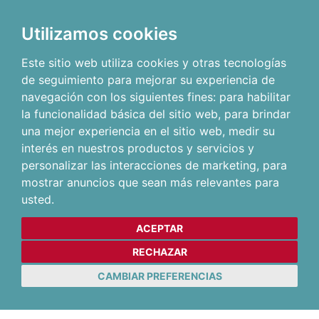
Utilizamos cookies
Este sitio web utiliza cookies y otras tecnologías
de seguimiento para mejorar su experiencia de
navegación con los siguientes fines:
para habilitar
la funcionalidad básica del sitio web
,
para brindar
una mejor experiencia en el sitio web
,
medir su
interés en nuestros productos y servicios y
personalizar las interacciones de marketing
,
para
mostrar anuncios que sean más relevantes para
usted
.
ACEPTAR
RECHAZAR
CAMBIAR PREFERENCIAS