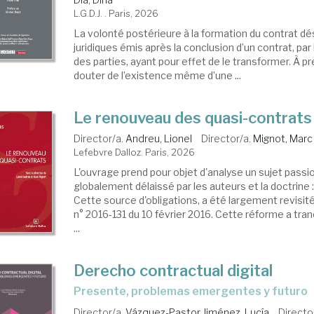
L.G.D.J. . Paris, 2026
La volonté postérieure à la formation du contrat dé
juridiques émis après la conclusion d’un contrat, par
des parties, ayant pour effet de le transformer. À p
douter de l’existence même d’une ...
Le renouveau des quasi-contrats
Director/a.
Andreu, Lionel
Director/a.
Mignot, Marc
Lefebvre Dalloz. Paris, 2026
L'ouvrage prend pour objet d'analyse un sujet passi
globalement délaissé par les auteurs et la doctrine :
Cette source d'obligations, a été largement revisit
n° 2016-131 du 10 février 2016. Cette réforme a tranc
...
Derecho contractual digital
Presente, problemas emergentes y futuro
Director/a.
Vázquez-Pastor Jiménez, Lucía
Directo