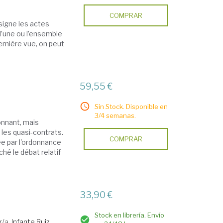
COMPRAR
signe les actes
 l’une ou l’ensemble
remière vue, on peut
59,55 €
Sin Stock. Disponible en
3/4 semanas.
onnant, mais
 les quasi-contrats.
COMPRAR
ée par l'ordonnance
hé le débat relatif
33,90 €
Stock en librería. Envío
r/a.
Infante Ruiz,