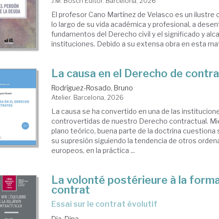
J.M. Bosch Editor. Barcelona, 2026
El profesor Cano Martínez de Velasco es un ilustre ci
lo largo de su vida académica y profesional, a desen
fundamentos del Derecho civil y el significado y al
instituciones. Debido a su extensa obra en esta mater
La causa en el Derecho de contr
Rodríguez-Rosado, Bruno
Atelier. Barcelona, 2026
La causa se ha convertido en una de las institucio
controvertidas de nuestro Derecho contractual. Mie
plano teórico, buena parte de la doctrina cuestiona s
su supresión siguiendo la tendencia de otros orden
europeos, en la práctica ...
La volonté postérieure à la form
contrat
Essai sur le contrat évolutif
Dia, Dina