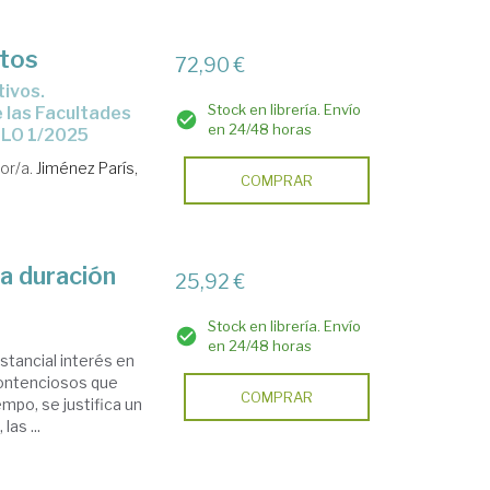
atos
72,90 €
Stock en librería. Envío
e las Facultades
en 24/48 horas
a LO 1/2025
or/a.
Jiménez París,
COMPRAR
ga duración
25,92 €
Stock en librería. Envío
en 24/48 horas
ustancial interés en
contenciosos que
COMPRAR
empo, se justifica un
las ...