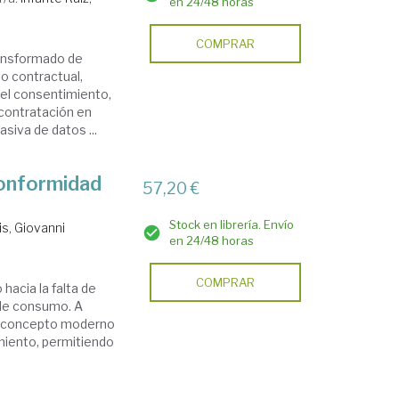
en 24/48 horas
COMPRAR
transformado de
o contractual,
el consentimiento,
 contratación en
siva de datos ...
conformidad
57,20 €
Stock en librería. Envío
is, Giovanni
en 24/48 horas
COMPRAR
hacia la falta de
 de consumo. A
te concepto moderno
imiento, permitiendo