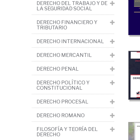
>
DERECHO DEL TRABAJO Y DE
LA SEGURIDAD SOCIAL
La
obl
DERECHO FINANCIERO Y
TRIBUTARIO
y
DERECHO INTERNACIONAL
el
con
DERECHO MERCANTIL
en
DERECHO PENAL
gen
DERECHO POLÍTICO Y
CONSTITUCIONAL
DERECHO PROCESAL
DERECHO ROMANO
FILOSOFÍA Y TEORÍA DEL
DERECHO