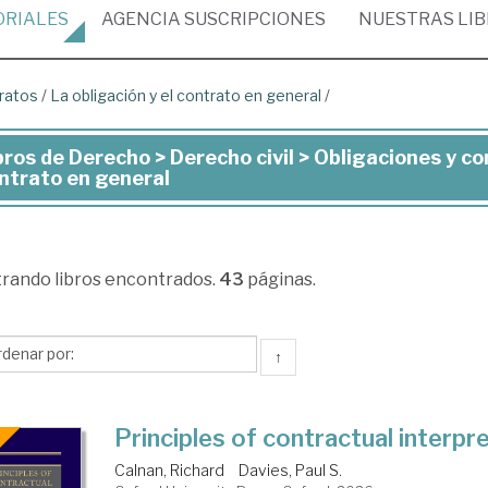
ORIALES
AGENCIA
SUSCRIPCIONES
NUESTRAS
LI
tratos
/
La obligación y el contrato en general
/
bros de Derecho > Derecho civil > Obligaciones y con
ros
ntrato en general
recho
trando
libros encontrados.
43
páginas.
recho
l
↑
igaciones
Principles of contractual interpr
tratos
Calnan, Richard
Davies, Paul S.