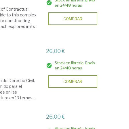
Stock en librería. Envío
en 24/48 horas
s of Contractual
uide to this complex
COMPRAR
 for constructing
each explored in its
26,00 €
Stock en librería. Envío
en 24/48 horas
a de Derecho Civil:
COMPRAR
mido para el
es en las
ura en 13 temas ...
26,00 €
Stock en librería. Envío