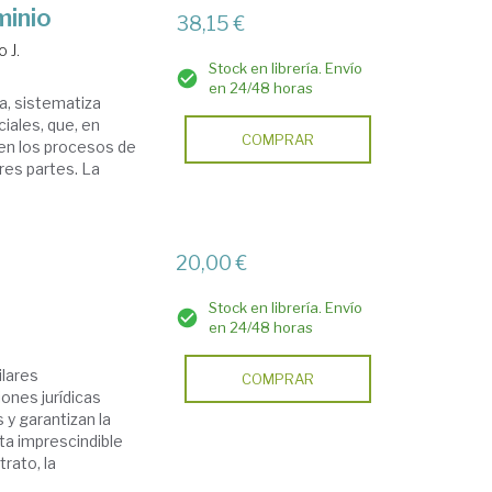
minio
38,15 €
 J.
Stock en librería. Envío
en 24/48 horas
a, sistematiza
iales, que, en
COMPRAR
 en los procesos de
tres partes. La
20,00 €
Stock en librería. Envío
en 24/48 horas
ilares
COMPRAR
iones jurídicas
 y garantizan la
lta imprescindible
rato, la