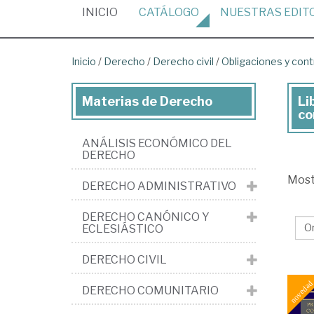
(CURRENT)
INICIO
CATÁLOGO
NUESTRAS
EDIT
Inicio
/
Derecho
/
Derecho civil
/
Obligaciones y con
Materias de Derecho
Li
Lib
co
de
ANÁLISIS ECONÓMICO DEL
De
DERECHO
>
Mos
DERECHO ADMINISTRATIVO
De
civi
DERECHO CANÓNICO Y
ECLESIÁSTICO
>
Obl
DERECHO CIVIL
y
DERECHO COMUNITARIO
con