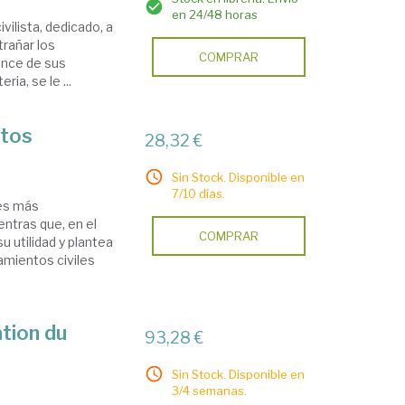
en 24/48 horas
vilista, dedicado, a
trañar los
COMPRAR
cance de sus
ia, se le ...
atos
28,32 €
Sin Stock. Disponible en
7/10 días.
nes más
ntras que, en el
COMPRAR
u utilidad y plantea
amientos civiles
ation du
93,28 €
Sin Stock. Disponible en
3/4 semanas.