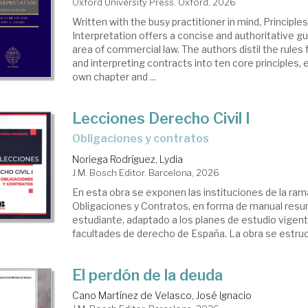
Oxford University Press. Oxford, 2026
Written with the busy practitioner in mind, Principle
Interpretation offers a concise and authoritative g
igación
area of commercial law. The authors distil the rules
and interpreting contracts into ten core principles, 
own chapter and ...
trato
Lecciones Derecho Civil I
Obligaciones y contratos
eral
Noriega Rodríguez, Lydia
J.M. Bosch Editor. Barcelona, 2026
En esta obra se exponen las instituciones de la ram
Obligaciones y Contratos, en forma de manual resu
estudiante, adaptado a los planes de estudio vigent
facultades de derecho de España. La obra se estruct
El perdón de la deuda
Cano Martínez de Velasco, José Ignacio