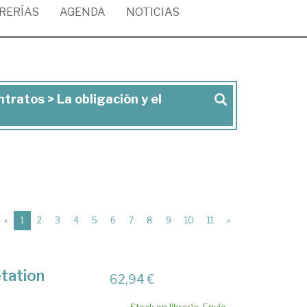
BRERÍAS
AGENDA
NOTICIAS
tratos > La obligación y el
(current)
«
1
2
3
4
5
6
7
8
9
10
11
»
etation
62,94 €