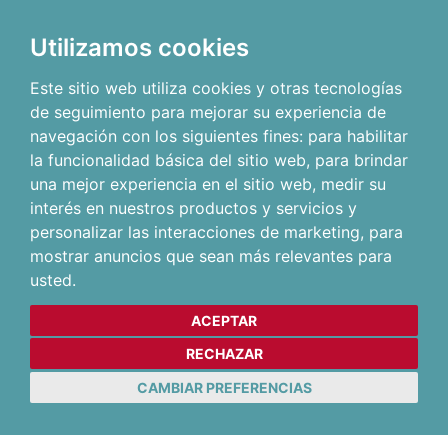
Utilizamos cookies
Este sitio web utiliza cookies y otras tecnologías
de seguimiento para mejorar su experiencia de
navegación con los siguientes fines:
para habilitar
la funcionalidad básica del sitio web
,
para brindar
una mejor experiencia en el sitio web
,
medir su
interés en nuestros productos y servicios y
personalizar las interacciones de marketing
,
para
mostrar anuncios que sean más relevantes para
usted
.
ACEPTAR
RECHAZAR
CAMBIAR PREFERENCIAS