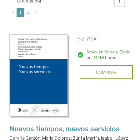
María
↑
Dolores
(current)
«
1
2
»
57,79 €
Stock en librería. Envío
en 24/48 horas
COMPRAR
Nuevos tiempos, nuevos servicios
Cervilla Garzón, María Dolores
;
Zurita Martín, Isabel
;
López