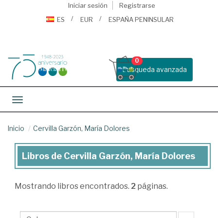
Iniciar sesión
Registrarse
ES
EUR
ESPAÑA PENINSULAR
0
Busqueda avanzada
Toggle navigation
Inicio
Cervilla Garzón, María Dolores
Libros de Cervilla Garzón, María Dolores
Libros
de
Mostrando
libros encontrados.
2
páginas.
Cervilla
Garzón,