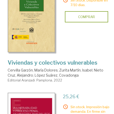
Sin Stock. Disponible en
7/10 días.
COMPRAR
Viviendas y colectivos vulnerables
Cervilla Garzón, María Dolores
;
Zurita Martín, Isabel
;
Nieto
Cruz, Alejandro
;
López Suárez, Covadonga
Editorial Aranzadi. Pamplona, 2022
25,26 €
Sin stock. Impresión bajo
demanda. En firme sin