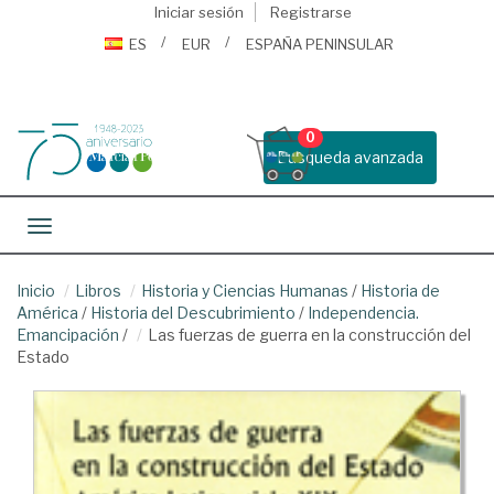
Iniciar sesión
Registrarse
ES
EUR
ESPAÑA PENINSULAR
0
Busqueda avanzada
Toggle navigation
Inicio
Libros
Historia y Ciencias Humanas
/
Historia de
América
/
Historia del Descubrimiento
/
Independencia.
Emancipación
/
Las fuerzas de guerra en la construcción del
Estado