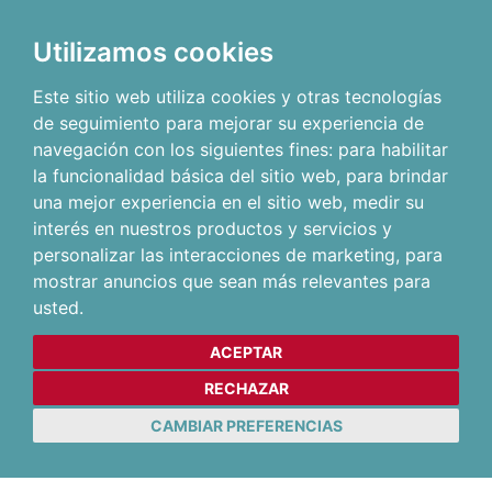
Utilizamos cookies
Este sitio web utiliza cookies y otras tecnologías
de seguimiento para mejorar su experiencia de
navegación con los siguientes fines:
para habilitar
la funcionalidad básica del sitio web
,
para brindar
una mejor experiencia en el sitio web
,
medir su
interés en nuestros productos y servicios y
personalizar las interacciones de marketing
,
para
mostrar anuncios que sean más relevantes para
usted
.
ACEPTAR
RECHAZAR
CAMBIAR PREFERENCIAS