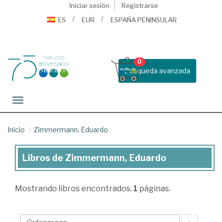
Iniciar sesión
Registrarse
ES
EUR
ESPAÑA PENINSULAR
0
Busqueda avanzada
Toggle navigation
Inicio
Zimmermann, Eduardo
Libros de Zimmermann, Eduardo
Libros
de
Mostrando
libros encontrados.
1
páginas.
Zimmermann,
Eduardo