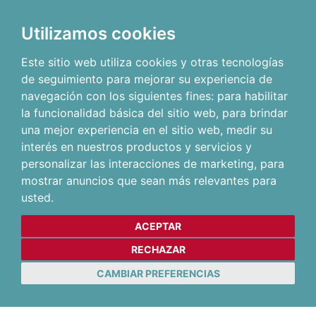
Utilizamos cookies
Este sitio web utiliza cookies y otras tecnologías
de seguimiento para mejorar su experiencia de
navegación con los siguientes fines:
para habilitar
la funcionalidad básica del sitio web
,
para brindar
una mejor experiencia en el sitio web
,
medir su
interés en nuestros productos y servicios y
personalizar las interacciones de marketing
,
para
mostrar anuncios que sean más relevantes para
usted
.
ACEPTAR
RECHAZAR
CAMBIAR PREFERENCIAS